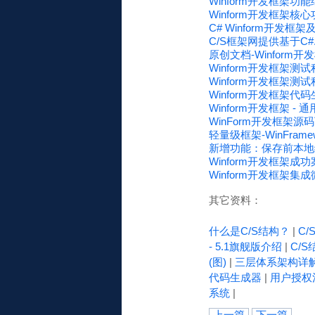
Winform开发框架功
Winform开发框架核
C# Winform开发框架及
C/S框架网提供基于C#.
原创文档-Winform开
Winform开发框架测
Winform开发框架测试程
Winform开发框架代码生
Winform开发框架 - 通
WinForm开发框架源
轻量级框架-WinFramew
新增功能：保存前本地缓
Winform开发框架成功
Winform开发框架集
其它资料：
什么是C/S结构？
|
C
- 5.1旗舰版介绍
|
C/S
(图)
|
三层体系架构详
代码生成器
|
用户授权
系统
|
上一篇
下一篇