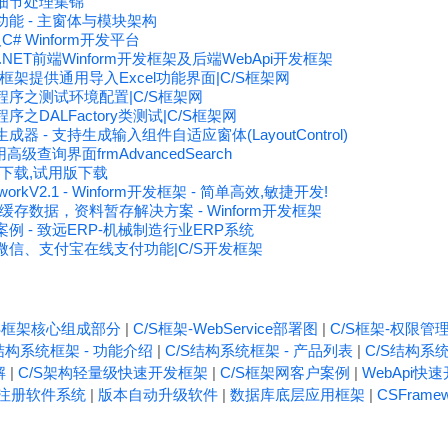
能细节处理集锦
心功能 - 主窗体与模块架构
C# Winform开发平台
NET前端Winform开发框架及后端WebApi开发框架
发框架提供通用导入Excel功能界面|C/S框架网
试程序之测试环境配置|C/S框架网
序之DALFactory类测试|C/S框架网
成器 - 支持生成输入组件自适应窗体(LayoutControl)
用高级查询界面frmAdvancedSearch
码下载,试用版下载
orkV2.1 - Winform开发框架 - 简单高效,敏捷开发!
存数据，资料暂存解决方案 - Winform开发框架
案例 - 致远ERP-机械制造行业ERP系统
成微信、支付宝在线支付功能|C/S开发框架
/S框架核心组成部分
|
C/S框架-WebService部署图
|
C/S框架-权限管
结构系统框架 - 功能介绍
|
C/S结构系统框架 - 产品列表
|
C/S结构系统
解
|
C/S架构轻量级快速开发框架
|
C/S框架网客户案例
|
WebApi快
注册软件系统
|
版本自动升级软件
|
数据库底层应用框架
|
CSFrame