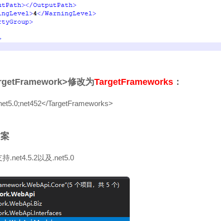
getFramework>修改为
TargetFrameworks
：
et5.0;net452</TargetFrameworks>
方案
t4.5.2以及.net5.0