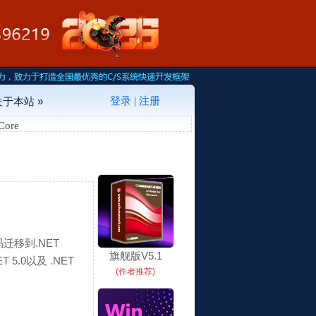
登录
注册
关于本站 »
|
ore
码迁移到.NET
旗舰版V5.1
5.0以及 .NET
(作者推荐)