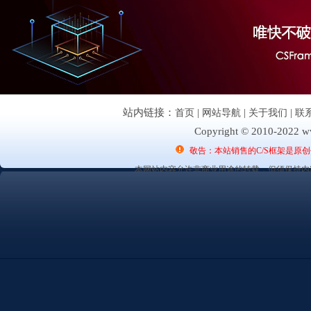
站内链接：
首页
|
网站导航
|
关于我们
|
联
Copyright © 2010-2022 ww
敬告：本站销售的C/S框架是原
本网站内容允许非商业用途的转载，但须保持内