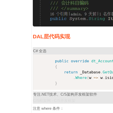
DAL层代码实现
C#
全选
public
override
dt_Accoun
{
return
 _Database
.
GetQ
.
Where
(
w 
=>
 w
.
isi
}
专注.NET技术、C/S架构开发框架软件
C/S框架网 - C/S开发框架
注意 where 条件：