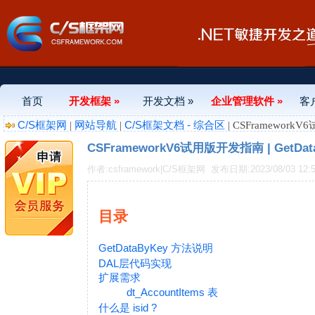
首页
开发框架 »
开发文档 »
企业管理软件 »
客
C/S框架网
网站导航
C/S框架文档 - 综合区
|
|
| CSFramewor
CSFrameworkV6试用版开发指南 | Get
作者:csframework|C/S框架网
发布日期:2023/08/03 12:5
目录
GetDataByKey 方法说明
DAL层代码实现
扩展需求
dt_AccountItems 表
什么是 isid ?