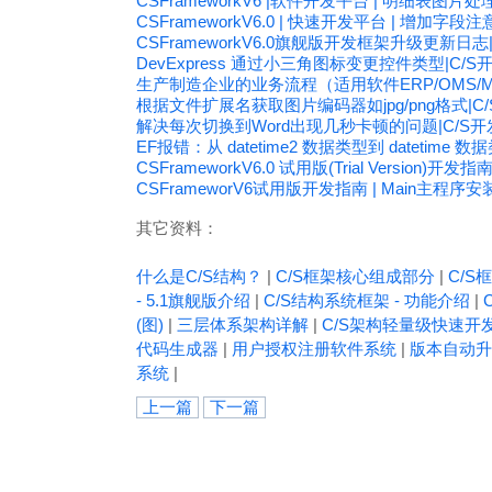
CSFrameworkV6 |软件开发平台 | 明细表图片
CSFrameworkV6.0 | 快速开发平台 | 增加字段
CSFrameworkV6.0旗舰版开发框架升级更新日志
DevExpress 通过小三角图标变更控件类型|C/S
生产制造企业的业务流程（适用软件ERP/OMS/ME
根据文件扩展名获取图片编码器如jpg/png格式|C
解决每次切换到Word出现几秒卡顿的问题|C/S
EF报错：从 datetime2 数据类型到 dateti
CSFrameworkV6.0 试用版(Trial Version)开发
CSFrameworV6试用版开发指南 | Main主程序安
其它资料：
什么是C/S结构？
|
C/S框架核心组成部分
|
C/S框
- 5.1旗舰版介绍
|
C/S结构系统框架 - 功能介绍
|
(图)
|
三层体系架构详解
|
C/S架构轻量级快速开
代码生成器
|
用户授权注册软件系统
|
版本自动升
系统
|
上一篇
下一篇