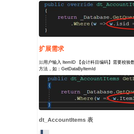
扩展需求
如
用户
输入
ItemID
【会计科目编码】需要校验数据
方法，如：
GetDataByItemId
dt_AccountItems 表