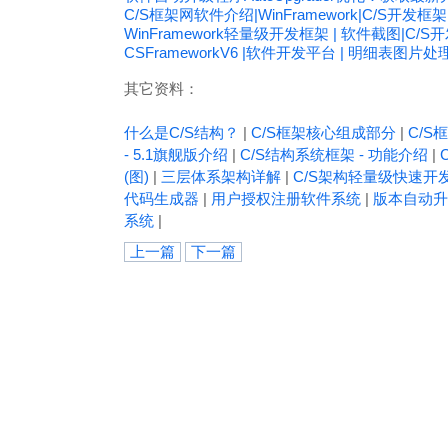
C/S框架网软件介绍|WinFramework|C/S开发框架
WinFramework轻量级开发框架 | 软件截图|C/S
CSFrameworkV6 |软件开发平台 | 明细表图片
其它资料：
什么是C/S结构？
|
C/S框架核心组成部分
|
C/S框
- 5.1旗舰版介绍
|
C/S结构系统框架 - 功能介绍
|
(图)
|
三层体系架构详解
|
C/S架构轻量级快速开
代码生成器
|
用户授权注册软件系统
|
版本自动升
系统
|
上一篇
下一篇