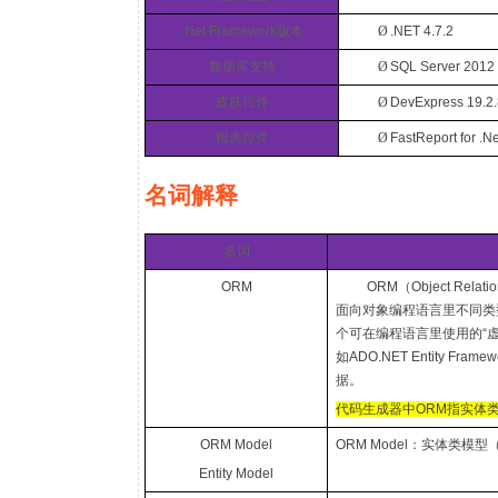
.Net Framework
版本
Ø
.NET 4.7.2
数据库支持
Ø
SQL Server 2012 
皮肤控件
Ø
DevExpress 19.2
报表控件
Ø
FastReport for .N
名词解释
名词
ORM
ORM
（
Object Relati
面向对象编程语言里不同类
个可在编程语言里使用的“
如
ADO.NET Entity Framew
据。
代码生成器中
ORM
指实体
ORM Model
ORM Model
：实体类模型
Entity Model