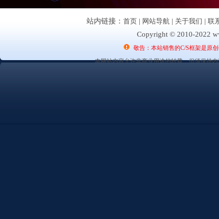
站内链接：
首页
|
网站导航
|
关于我们
|
联
Copyright © 2010-2022 ww
敬告：本站销售的C/S框架是原
本网站内容允许非商业用途的转载，但须保持内