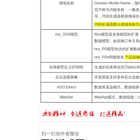
领域名称
Domain Model Name
，领
也可称为功能名称，一般使
等，代码生成器根据领域
代码生成器默认领域名称
res_XXX
模型
Res
模型是实体模型的扩展
数据模型。如采购订单主
res_PO
模型包含的扩展数
res_POs
明细表有
产品名
实体模型定义
EF
特性
生成的实体类包含
[Table] [
后台连接策略
开发框架支持多种后台连接
ADO Direct
数据库直连模式，数据链路
WebApi
WebApi
模式，数据链路：
扫一扫加作者微信