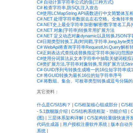
C# 自动计算字符串公式的值(三种方式)
C# 检查字符串,防SQL注入攻击
C#使用LCMapString API函数进行中文简繁体互
C#.NET 处理字符串数据去左右空格、全角转半
C#.NET史上最全字符串加密/解密/数字签名工具(Crypt
C#.NET 对象(字符串)转换常用扩展方法
C#.NET 定义动态对象dynamic以及转换JSON
C#日期类型转换工具(时间戳,字符串,long,byte类
C# WebApi将查询字符串RequestUri.Query解析转
C#正则表达式查找或替换指定字符串(标识)范围
C#使用分词算法从文本字符串中抽取关键词模拟百度搜
C#类扩展方法,字符串对象转换,常用扩展方法StringEx
C# GUID序列号转换生成唯一的16位短字符串或
C# 将GUID转换为最长16位的短字符串序号
C# 将数组、集合、可枚举类型转换成逗号分隔的字符串(S
其它资料：
什么是C/S结构？
|
C/S框架核心组成部分
|
C/S框
- 5.1旗舰版介绍
|
C/S结构系统框架 - 功能介绍
|
(图)
|
三层体系架构详解
|
C/S架构轻量级快速开
代码生成器
|
用户授权注册软件系统
|
版本自动升
系统
|