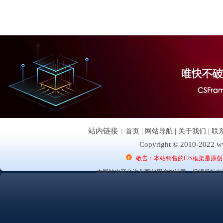
站内链接：
首页
|
网站导航
|
关于我们
|
联
Copyright © 2010-2022 ww
敬告：本站销售的C/S框架是原
本网站内容允许非商业用途的转载，但须保持内