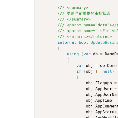
/// <summary>
/// 更新当前单据的审批状态
/// </summary>
/// <param name="data"></
/// <param name="isFinish
/// <returns></returns>
internal
bool
UpdateBusin
{
using
(
var
 db 
=
 DemoD
{
var
 obj 
=
 db
.
Demo
if
(
obj 
!=
null
)
{
                    obj
.
FlagApp 
=
                    obj
.
AppUser 
=
                    obj
.
AppUserNa
                    obj
.
AppTime 
=
                    obj
.
AppCommen
                    obj
.
AppStatus
                    obj
.
AppWorkfl