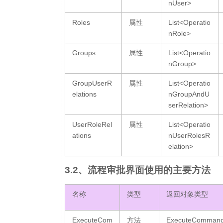
nUser>
Roles
属性
List<Operatio
nRole>
Groups
属性
List<Operatio
nGroup>
GroupUserR
属性
List<Operatio
elations
nGroupAndU
serRelation>
UserRoleRel
属性
List<Operatio
ations
nUserRolesR
elation>
3.2、流程审批界面使用的主要方法
名称
类型
返回对象类型
ExecuteCom
方法
ExecuteComman