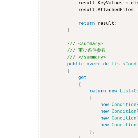
            result
.
KeyValues 
=
 di
            result
.
AttachedFiles 
return
 result
;
}
/// <summary>
/// 审批条件参数
/// </summary>
public
override
List
<
Cond
{
get
{
return
new
List
<
C
{
new
Condition
new
Condition
new
Condition
new
Condition
}
;