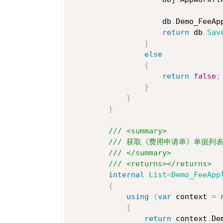
                    db
.
Demo_FeeAp
return
 db
.
Sav
}
else
{
return
false
;
}
}
}
/// <summary>
/// 获取《费用申请单》单据列
/// </summary>
/// <returns></returns>
internal
List
<
Demo_FeeApp
{
using
(
var
 context 
=
{
return
 context
.
De