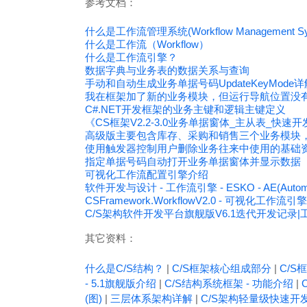
参考文档：
什么是工作流管理系统(Workflow Management Sy
什么是工作流（Workflow）
什么是工作流引擎？
数据字典与业务表的数据关系与查询
手动和自动生成业务单据号码UpdateKeyMode详解
我在框架加了新的业务模块，但运行导航位置没
C#.NET开发框架的业务主键和逻辑主键定义
《CS框架V2.2-3.0业务单据窗体_主从表_快速
高级版主要包含库存、采购和销售三个业务模块
使用触发器控制用户删除业务往来中使用的基础
指定单据号码自动打开业务单据窗体并显示数据
可视化工作流配置引擎介绍
软件开发与设计 - 工作流引擎 - ESKO - AE(Auto
CSFramework.WorkflowV2.0 - 可视化工作流引擎
C/S架构软件开发平台旗舰版V6.1迭代开发记录
其它资料：
什么是C/S结构？
|
C/S框架核心组成部分
|
C/S框
- 5.1旗舰版介绍
|
C/S结构系统框架 - 功能介绍
|
(图)
|
三层体系架构详解
|
C/S架构轻量级快速开