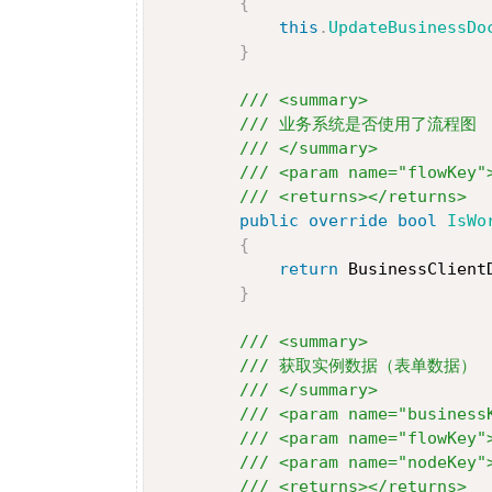
{
this
.
UpdateBusinessDo
}
/// <summary>
/// 业务系统是否使用了流程图
/// </summary>
/// <param name="flowKey
/// <returns></returns>
public
override
bool
IsWo
{
return
 BusinessClient
}
/// <summary>
/// 获取实例数据（表单数据）
/// </summary>
/// <param name="busin
/// <param name="flowKey
/// <param name="nodeKe
/// <returns></returns>