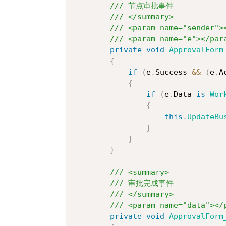
/// 节点审批事件
/// </summary>
/// <param name="sender">
/// <param name="e"></par
private
void
ApprovalForm
{
if
(
e
.
Success 
&&
(
e
.
A
{
if
(
e
.
Data 
is
Wor
{
this
.
UpdateBu
}
}
}
/// <summary>
/// 审批完成事件
/// </summary>
/// <param name="data"></
private
void
ApprovalForm