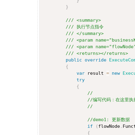
}
}
/// <summary>
/// 执行节点指令
/// </summary>
/// <param name="busin
/// <param name="flowNo
/// <returns></returns>
public
override
ExecuteCo
{
var
 result 
=
new
Exec
try
{
//
//编写代码：在这里执
//
//demo1: 更新数据
if
(
flowNode
.
Func
{