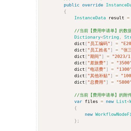
public
override
InstanceD
{
InstanceData
 result 
=
//当前【费用申请单】的数
Dictionary
<
String
,
 St
            dict
[
"员工编码"
]
=
"E2
            dict
[
"员工姓名"
]
=
"张
            dict
[
"期间"
]
=
"2023/1
            dict
[
"差旅费"
]
=
"3500
            dict
[
"电话费"
]
=
"1300
            dict
[
"其他补贴"
]
=
"10
            dict
[
"总费用"
]
=
"5800
//当前【费用申请单】的附
var
 files 
=
new
List
<
{
new
WorkflowNodeF
}
;