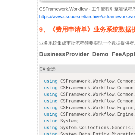
CSFramework.Workflow - 工作流程引擎测试程
https://www.cscode.net/archive/csframework.w
9、《费用申请单》业务系统数据
业务系统集成审批流程须要实现一个数据提供者
BusinessProvider_Demo_FeeAppl
C#
全选
using
CSFramework
.
Workflow
.
Common
using
CSFramework
.
Workflow
.
Common
using
CSFramework
.
Workflow
.
Common
using
CSFramework
.
Workflow
.
Common
using
CSFramework
.
Workflow
.
Engine
using
CSFramework
.
Workflow
.
Engine
using
System
;
using
System
.
Collections
.
Generic
;
using
System
.
Data
.
Entity
.
Migratio