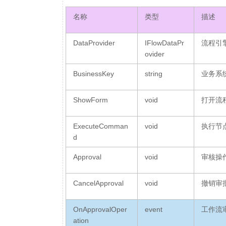
名称
类型
描述
DataProvider
IFlowDataPr
流程引
ovider
BusinessKey
string
业务系
ShowForm
void
打开流
ExecuteComman
void
执行节
d
Approval
void
审核操
CancelApproval
void
撤销审
OnApprovalOper
event
工作流
ation