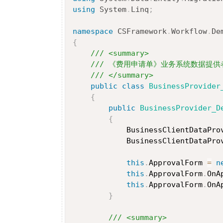
using
System
.
Linq
;
namespace
CSFramework
.
Workflow
.
De
{
/// <summary>
/// 《费用申请单》业务系统数据提供
/// </summary>
public
class
BusinessProvider
{
public
BusinessProvider_D
{
            BusinessClientDataPro
            BusinessClientDataPro
this
.
ApprovalForm 
=
n
this
.
ApprovalForm
.
OnA
this
.
ApprovalForm
.
OnA
}
/// <summary>