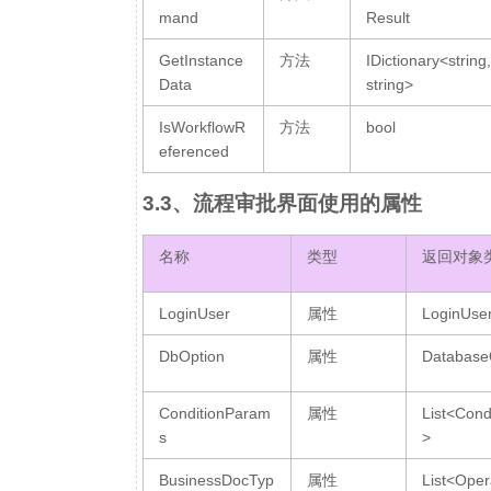
mand
Result
GetInstance
方法
IDictionary<string,
Data
string>
IsWorkflowR
方法
bool
eferenced
3.3、流程审批界面使用的属性
名称
类型
返回对象
LoginUser
属性
LoginUse
DbOption
属性
Database
ConditionParam
属性
List<Cond
s
>
BusinessDocTyp
属性
List<Oper