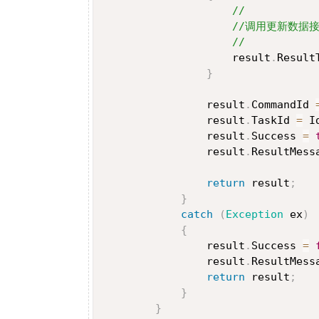
//
//调用更新数据
//
                    result
.
Result
}
                result
.
CommandId 
                result
.
TaskId 
=
 I
                result
.
Success 
=
                result
.
ResultMess
return
 result
;
}
catch
(
Exception
 ex
)
{
                result
.
Success 
=
                result
.
ResultMess
return
 result
;
}
}