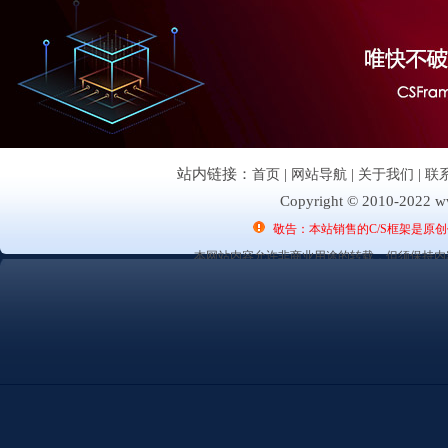
站内链接：
首页
|
网站导航
|
关于我们
|
联
Copyright © 2010-2022 ww
敬告：本站销售的C/S框架是原
本网站内容允许非商业用途的转载，但须保持内