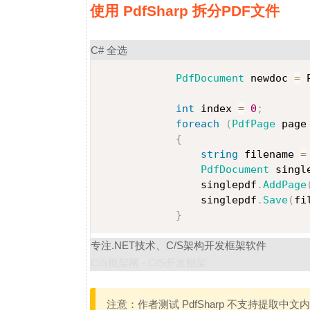
使用 PdfSharp 拆分PDF文件
C#
全选
PdfDocument
 newdoc 
=
 
int
 index 
=
0
;
foreach
(
PdfPage
 page
{
string
 filename 
=
PdfDocument
 singl
                singlepdf
.
AddPage
                singlepdf
.
Save
(
fi
}
专注.NET技术、C/S架构开发框架软件
C/S框架网 - C/S开发框架
注意：作者测试 PdfSharp 不支持提取中文