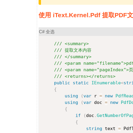
使用 iText.Kernel.Pdf 提取PD
C#
全选
/// <summary>
/// 提取文本内容
/// </summary>
/// <param name="filename">p
/// <param name="pageIndex">
/// <returns></returns>
public
static
IEnumerable
<
str
{
using
(
var
 r 
=
new
PdfRea
using
(
var
 doc 
=
new
PdfD
{
if
(
doc
.
GetNumberOfPa
{
string
 text 
=
 Pdf