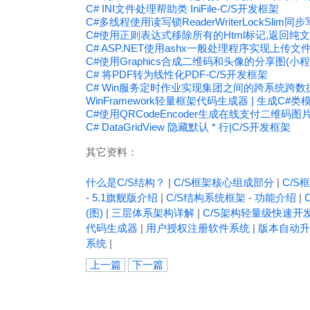
C# INI文件处理帮助类 IniFile-C/S开发框架
C#多线程使用读写锁ReaderWriterLockSlim
C#使用正则表达式移除所有的Html标记,返回纯文
C# ASP.NET使用ashx一般处理程序实现上传文
C#使用Graphics合成二维码和头像的分享图(小程
C# 将PDF转为线性化PDF-C/S开发框架
C# Win服务定时作业实现集团之间的跨系统跨数
WinFramework轻量框架代码生成器 | 生成C#类
C#使用QRCodeEncoder生成在线支付二维码图
C# DataGridView 隐藏默认 * 行|C/S开发框架
其它资料：
什么是C/S结构？
|
C/S框架核心组成部分
|
C/S框
- 5.1旗舰版介绍
|
C/S结构系统框架 - 功能介绍
|
(图)
|
三层体系架构详解
|
C/S架构轻量级快速开
代码生成器
|
用户授权注册软件系统
|
版本自动升
系统
|
上一篇
下一篇