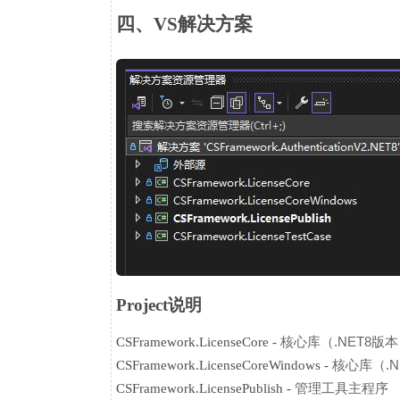
四、VS解决方案
Project说明
核心库（.NET8版
CSFramework.LicenseCore -
核心库（.NE
CSFramework.LicenseCoreWindows -
管理工具主程序
CSFramework.LicensePublish -