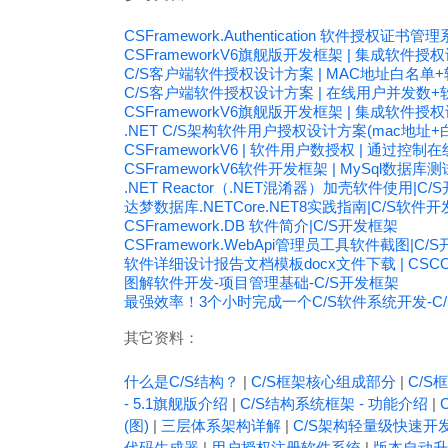
CSFramework.Authentication 软件授权证书
CSFrameworkV6旗舰版开发框架 | 集成软件授
C/S客户端软件授权设计方案 | MAC地址白名单
C/S客户端软件授权设计方案 | 在线用户并发数+
CSFrameworkV6旗舰版开发框架 | 集成软件授
.NET C/S架构软件用户授权设计方案(mac地址+
CSFrameworkV6 | 软件用户数授权 | 通过
CSFrameworkV6软件开发框架 | MySql数据库
.NET Reactor（.NET混淆器）加壳软件使用|C/
达梦数据库.NETCore.NET8实践指南|C/S软件
CSFramework.DB 软件简介|C/S开发框架
CSFramework.WebApi管理员工具软件截图|C/
软件详细设计报告文档模板docx文件下载 | CSCOD
图解软件开发-项目管理基础-C/S开发框架
最强效率！3个小时完成一个C/S软件系统开发-C
其它资料：
什么是C/S结构？
|
C/S框架核心组成部分
|
C/S框
- 5.1旗舰版介绍
|
C/S结构系统框架 - 功能介绍
|
(图)
|
三层体系架构详解
|
C/S架构轻量级快速开
代码生成器
|
用户授权注册软件系统
|
版本自动升