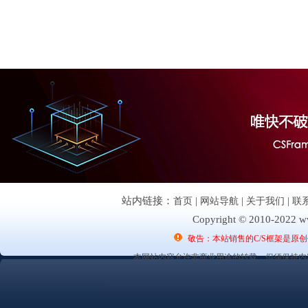
站内链接：
首页
|
网站导航
|
关于我们
|
联
Copyright © 2010-2022 ww
敬告：本站销售的C/S框架是原
本网站内容允许非商业用途的转载，但须保持内