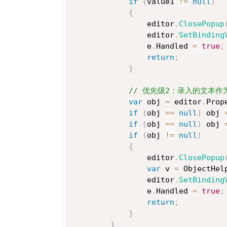
if
(
value1 
!=
null
)
{
                editor
.
ClosePopup
                editor
.
SetBinding
                e
.
Handled 
=
true
;
return
;
}
// 优先级2：录入的文本作
var
 obj 
=
 editor
.
Prop
if
(
obj 
==
null
)
 obj 
if
(
obj 
==
null
)
 obj 
if
(
obj 
!=
null
)
{
                editor
.
ClosePopup
var
 v 
=
 ObjectHel
                editor
.
SetBinding
                e
.
Handled 
=
true
;
return
;
}
}