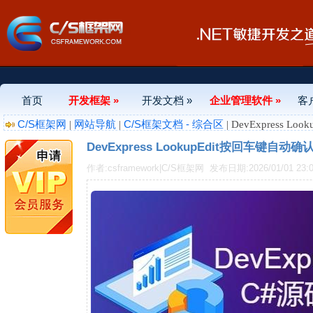
首页
开发框架 »
开发文档 »
企业管理软件 »
客
C/S框架网
网站导航
C/S框架文档 - 综合区
|
|
| DevExpress
DevExpress LookupEdit按回车键自
作者:csframework|C/S框架网
发布日期:2026/01/01 23:0