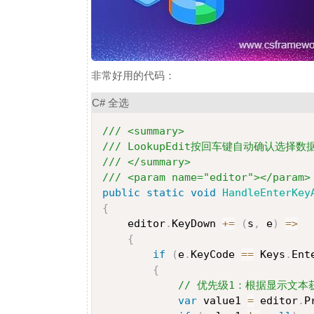
非常好用的代码：
C#
全选
/// <summary>
/// LookupEdit按回车键自动确认选择数
/// </summary>
/// <param name="editor"></param>
public
static
void
HandleEnterKey
{

    editor
.
KeyDown 
+=
(
s
,
 e
)
=>
{
if
(
e
.
KeyCode 
==
 Keys
.
Ent
{
// 优先级1：根据显示文本
var
 value1 
=
 editor
.
P