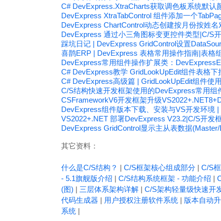
C# DevExpress.XtraCharts获取调色板系统默
DevExpress XtraTabControl 组件添加一个T
DevExpress ChartControl动态创建按月
DevExpress 通过小三角图标变更控件类型|C/S
踩坑日记 | DevExpress GridControl设置Dat
喜鹊ERP | DevExpress 表格常用操作指南|
DevExpress常用组件操作扩展类：DevExpressExt
C# DevExpress教学 GridLookUpEdit组件
C# DevExpress高级篇 | GridLookUpEdit组件
C/S结构快速开发框架使用的DevExpress常用组
CSFrameworkV6开发框架升级VS2022+.NET8+
DevExpress组件版本下载、安装与VS开发环境 | W
VS2022+.NET 部署DevExpress V23.2|C/S开发
DevExpress GridControl显示主从表数据(Master/
其它资料：
什么是C/S结构？
|
C/S框架核心组成部分
|
C/S框
- 5.1旗舰版介绍
|
C/S结构系统框架 - 功能介绍
|
(图)
|
三层体系架构详解
|
C/S架构轻量级快速开
代码生成器
|
用户授权注册软件系统
|
版本自动升
系统
|