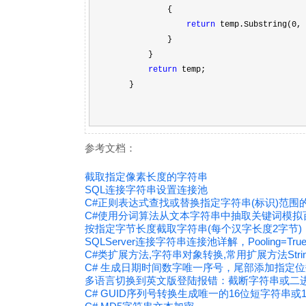
{
return
temp.Substring(0, 
}
}
return
temp;
}
参考文档：
截取指定像素长度的字符串
SQL连接字符串设置连接池
C#正则表达式查找或替换指定字符串(标识)范围
C#使用分词算法从文本字符串中抽取关键词模拟百度搜
按指定字节长度截取字符串(每个汉字长度2字节)
SQLServer连接字符串连接池详解，Pooling=True
C#类扩展方法,字符串对象转换,常用扩展方法StringEx
C# 生成日期时间数字唯一序号，尾部添加指定
多语言切换到英文版登陆报错：截断字符串或二
C# GUID序列号转换生成唯一的16位短字符串或