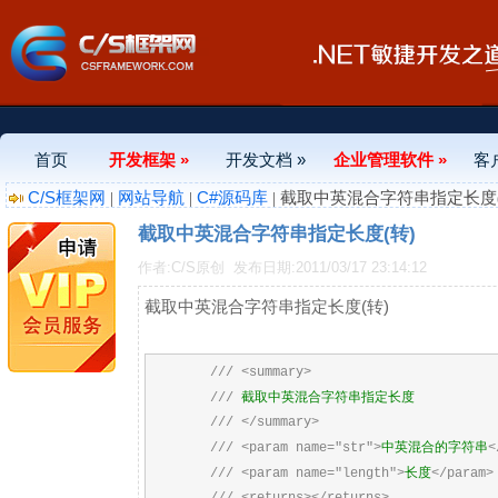
首页
开发框架 »
开发文档 »
企业管理软件 »
客
C/S框架网
网站导航
C#源码库
|
|
| 截取中英混合字符串指定长度(
截取中英混合字符串指定长度(转)
作者:C/S原创
发布日期:2011/03/17 23:14:12
截取中英混合字符串指定长度(转)
///
<summary>
截取中英混合字符串指定长度
///
///
</summary>
中英混合的字符串
///
<param name="str">
<
长度
///
<param name="length">
</param>