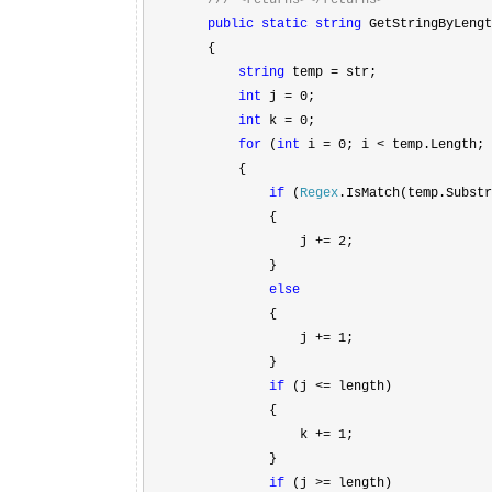
///
<returns></returns>
public
static
string
GetStringByLengt
{
string
temp = str;
int
j = 0;
int
k = 0;
for
(
int
i = 0; i < temp.Length; 
{
if
(
Regex
.IsMatch(temp.Subst
{
j += 2;
}
else
{
j += 1;
}
if
(j <= length)
{
k += 1;
}
if
(j >= length)