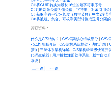
C# MD5字符串文本加密
C# 将GUID转换为最长16位的短字符串序号
C#判断对象类型为值类型、字符串、对象引用类
C# 获取字符串实际长度（总字节数）中文2字节
C# 将数组、集合、可枚举类型转换成逗号分隔的字符串(S
其它资料：
什么是C/S结构？
|
C/S框架核心组成部分
|
C/S框
- 5.1旗舰版介绍
|
C/S结构系统框架 - 功能介绍
|
(图)
|
三层体系架构详解
|
C/S架构轻量级快速开
代码生成器
|
用户授权注册软件系统
|
版本自动升
系统
|
上一篇
下一篇