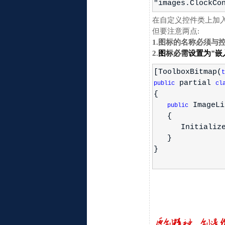
"images.ClockCo
在自定义控件类上加入自定
但要注意两点:
1.图标的名称必须与
2.
图
标必需
设置为"嵌入的资
[ToolboxBitmap(
t
partial
public
cl
{
ImageLi
public
{
InitializeCo
}
}