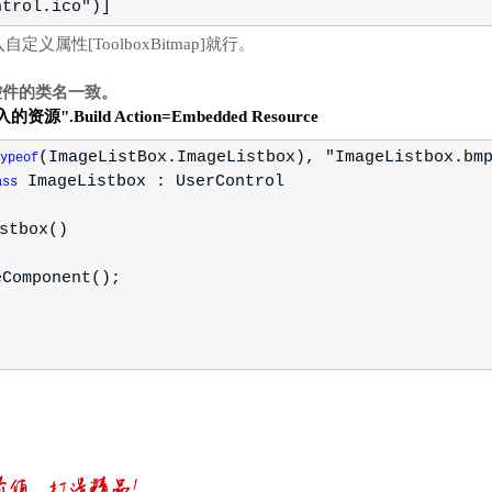
ntrol.ico")]
义属性[ToolboxBitmap]就行。
控件的类名一致。
源".Build Action=Embedded Resource
(ImageListBox.ImageListbox), "ImageListbox.bm
ypeof
ImageListbox : UserControl
ass
stbox()
mponent();