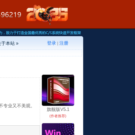
登录
注册
关于本站 »
|
不专业又不美观。
旗舰版V5.1
(作者推荐)