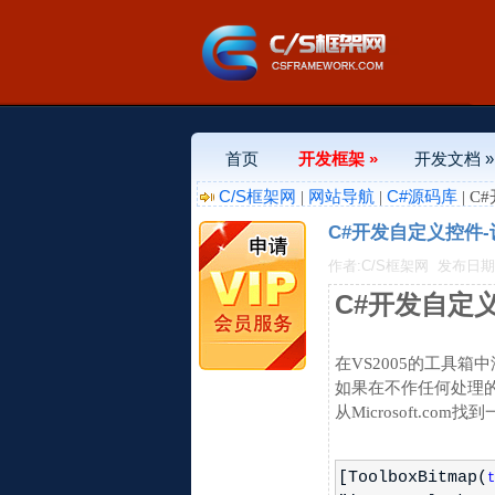
首页
开发框架 »
开发文档 »
C/S框架网
网站导航
C#源码库
|
|
| 
C#开发自定义控件
作者:C/S框架网
发布日期:20
C#开发自定
在VS2005的工具
如果在不作任何处理
从Microsoft.com找
[ToolboxBitmap(
t