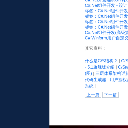
C#.Net组件开发 -
标签：C#.Net组件开
标签：C#.Net组件开发 -
标签：C#.Net组件开
标签：C#.Net组件开
C#.Net组件开发(高级篇) 
C# Winform用户
其它资料：
什么是C/S结构？
|
C
- 5.1旗舰版介绍
|
C/S
(图)
|
三层体系架构详
代码生成器
|
用户授权
系统
|
上一篇
下一篇