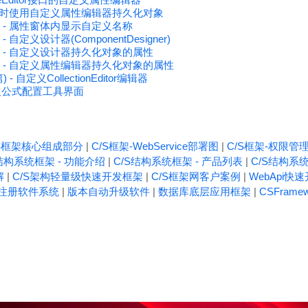
 设计时使用自定义属性编辑器持久化对象
发 - 属性窗体内显示自定义名称
 自定义设计器(ComponentDesigner)
发 - 自定义设计器持久化对象的属性
发 - 自定义属性编辑器持久化对象的属性
- 自定义CollectionEditor编辑器
自定义公式配置工具界面
/S框架核心组成部分
|
C/S框架-WebService部署图
|
C/S框架-权限管
结构系统框架 - 功能介绍
|
C/S结构系统框架 - 产品列表
|
C/S结构系统
解
|
C/S架构轻量级快速开发框架
|
C/S框架网客户案例
|
WebApi快
注册软件系统
|
版本自动升级软件
|
数据库底层应用框架
|
CSFrame