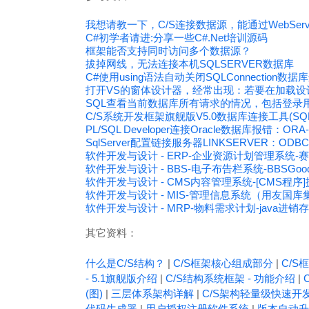
我想请教一下，C/S连接数据源，能通过WebServ
C#初学者请进:分享一些C#.Net培训源码
框架能否支持同时访问多个数据源？
拔掉网线，无法连接本机SQLSERVER数据库
C#使用using语法自动关闭SQLConnection数据
打开VS的窗体设计器，经常出现：若要在加载
SQL查看当前数据库所有请求的情况，包括登录
C/S系统开发框架旗舰版V5.0数据库连接工具(SQLCon
PL/SQL Developer连接Oracle数据库报错：ORA
SqlServer配置链接服务器LINKSERVER：OD
软件开发与设计 - ERP-企业资源计划管理系统
软件开发与设计 - BBS-电子布告栏系统-BBSGo
软件开发与设计 - CMS内容管理系统-[CMS程序]捷
软件开发与设计 - MIS-管理信息系统（用友国库
软件开发与设计 - MRP-物料需求计划-java进销
其它资料：
什么是C/S结构？
|
C/S框架核心组成部分
|
C/S框
- 5.1旗舰版介绍
|
C/S结构系统框架 - 功能介绍
|
(图)
|
三层体系架构详解
|
C/S架构轻量级快速开
代码生成器
|
用户授权注册软件系统
|
版本自动升