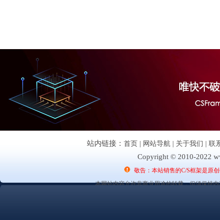
站内链接：
首页
|
网站导航
|
关于我们
|
联
Copyright © 2010-2022 ww
敬告：本站销售的C/S框架是原
本网站内容允许非商业用途的转载，但须保持内