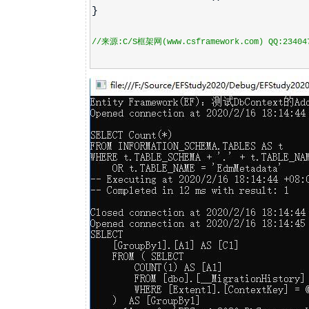
}
//来源:C/S框架网(www.csframework.com) QQ:23404