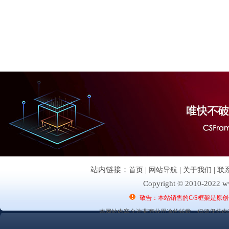
站内链接：
首页
|
网站导航
|
关于我们
|
联
Copyright © 2010-2022 ww
敬告：本站销售的C/S框架是原
本网站内容允许非商业用途的转载，但须保持内