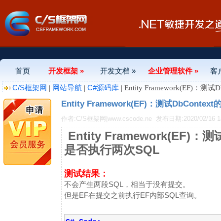
首页
开发框架 »
开发文档 »
企业管理软件 »
客
C/S框架网
网站导航
C#源码库
|
|
| Entity Framework(EF)
Entity Framework(EF)：测试DbCon
作者:C/S框架网|www.cscode.ne
发布日期:2020/02/16 18
Entity Framework(EF)
是否执行两次SQL
测试结果：
不会产生两段SQL，相当于没有提交。
但是EF在提交之前执行EF内部SQL查询。