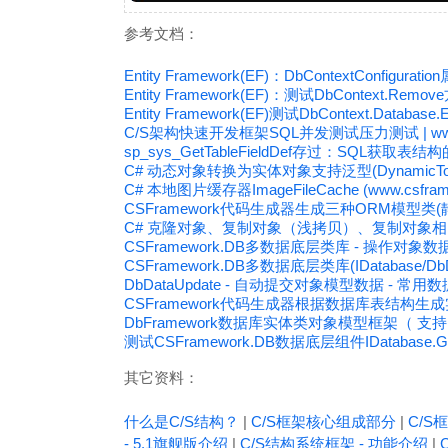
参考文档：
Entity Framework(EF)：DbContextConfigurat
Entity Framework(EF)：测试DbContext.Re
Entity Framework(EF)测试DbContext.Datab
C/S架构快速开发框架SQL并发测试压力测试 | www.c
sp_sys_GetTableFieldDef存过：SQL获取表
C# 动态对象转换为实体对象支持泛型(DynamicToEn
C# 本地图片缓存器ImageFileCache (www.csfram
CSFramework代码生成器生成三种ORM模型
C# 克隆对象、复制对象（浅拷贝）、复制对象
CSFramework.DB多数据底层类库 - 操作对象数据
CSFramework.DB多数据底层类库(IDatabase/D
DbDataUpdate - 自动提交对象模型数据 - 常
CSFramework代码生成器根据数据库表结构生
DbFramework数据库实体类对象模型框架（ 支持Ms
测试CSFramework.DB数据底层组件IDatabase.Get
其它资料：
什么是C/S结构？
|
C/S框架核心组成部分
|
C/S框
- 5.1旗舰版介绍
|
C/S结构系统框架 - 功能介绍
|