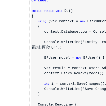
C# Code:
Do()
public
static
void
{
(var context =
UserDbCon
using
new
{
context.Database.Log = Console
Console.WriteLine("Entity Fra
否执行两次SQL");
EFUser model =
EFUser() { 
new
var result = context.Users.Add
context.Users.Remove(model);
i = context.SaveChanges()
int
Console.WriteLine("Save Changes
}
Console.ReadLine();