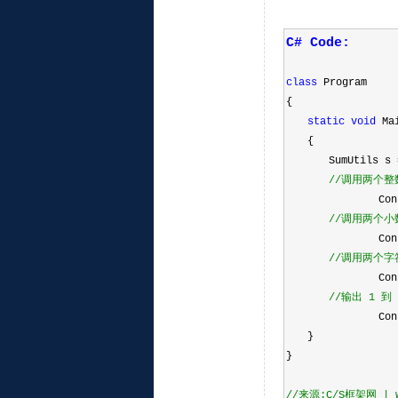
C# Code:
class
 Program
{
static
void
 Ma
  {
    SumUtils s 
//
调用两个整
        Con
//
调用两个小
        Con
//
调用两个字
        Con
//
输出 1 到 
        Con
  }
}
//
来源:C/S框架网 | ww