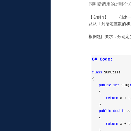
同判断调用的是哪个
【实例 1】 创建一个
及从 1 到给定整数的
根据题目要求，分别定
C# Code:
class
 SumUtils
{
public
int
 Sum(
  {
return
 a + b
  }
public
double
 S
  {
return
 a + b
  }