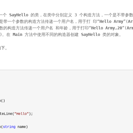
一个 
SayHello
的类，在类中分别定义 3 个构造方法，一个是不带参
个是带一个参数的构造方法传递一个用户名，用于打 印“
Hello Army
”(
A
数的构造方法传递一个用户名 和年龄，用于打印“
Hello
Army,20
”(
Ar
)。在 
Main
方法中使用不同的构造器创建 
SayHello
类的对象。
如下。
o()
teLine(
"
Hello
"
);
o(
string
 name)