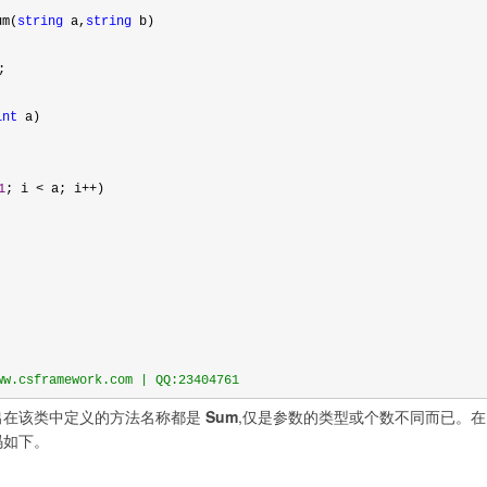
um(
string
 a,
string
 b)
;
int
 a)
1
; i 
<
 a; i++)
;
.csframework.com | QQ:23404761
出在该类中定义的方法名称都是
Sum
,仅是参数的类型或个数不同而已。
码如下。