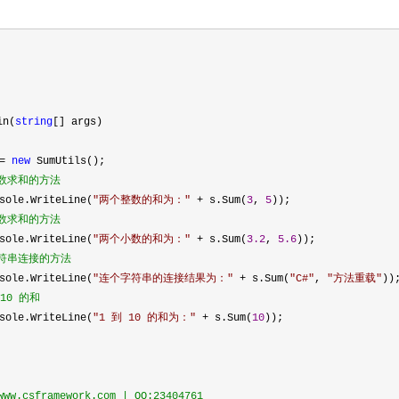
in(
string
[] args)
=
new
 SumUtils();
数求和的方法
sole.WriteLine(
"
两个整数的和为：
"
 + s.Sum(
3
, 
5
));
数求和的方法
sole.WriteLine(
"
两个小数的和为：
"
 + s.Sum(
3.2
, 
5.6
));
符串连接的方法
sole.WriteLine(
"
连个字符串的连接结果为：
"
 + s.Sum(
"
C#
"
, 
"
方法重载
"
))
10 的和
sole.WriteLine(
"
1 到 10 的和为：
"
 + s.Sum(
10
));
w.csframework.com | QQ:23404761