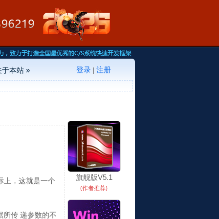
登录
注册
关于本站 »
|
旗舰版V5.1
际上，这就是一个
(作者推荐)
所传 递参数的不