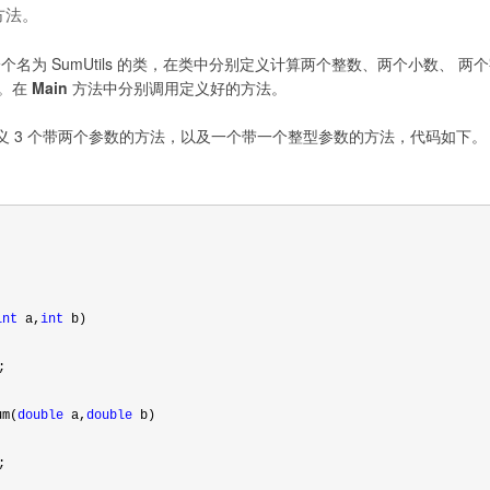
方法。
名为 SumUtils 的类，在类中分别定义计算两个整数、两个小数、 两
和。在
Main
方法中分别调用定义好的方法。
义 3 个带两个参数的方法，以及一个带一个整型参数的方法，代码如下。
int
 a,
int
 b)
;
um(
double
 a,
double
 b)
;