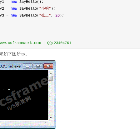
y1 
=
new
 SayHello();
y2 
=
new
 SayHello(
"
小明
"
);
y3 
=
new
 SayHello(
"
张三
"
, 
20
);
w.csframework.com | QQ:23404761
果如下图所示。