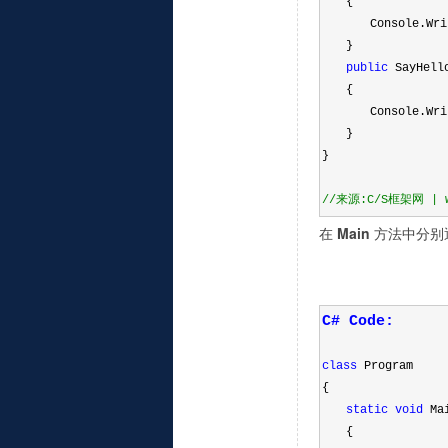
  {
    Console.Wri
  }
public
 SayHell
  {
    Console.Wri
  }
}
//
来源:C/S框架网 | ww
在
Main
方法中分别
C# Code:
class
 Program
{
static
void
 Ma
  {