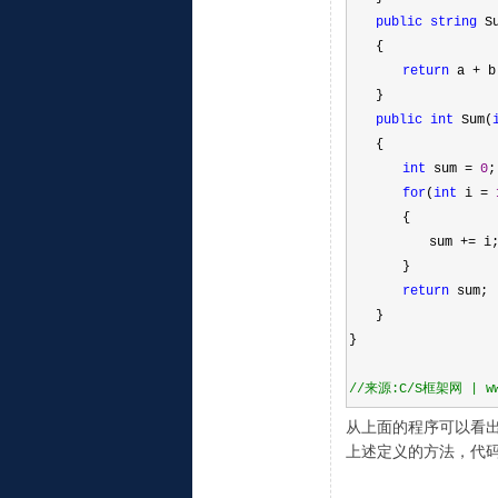
public
string
 S
  {
return
 a + b
  }
public
int
 Sum(
  {
int
 sum 
=
0
;
for
(
int
 i 
=
    {
      sum +
=
 i
    }
return
 sum;
  }
}
//
来源:C/S框架网 | www
从上面的程序可以看
上述定义的方法，代