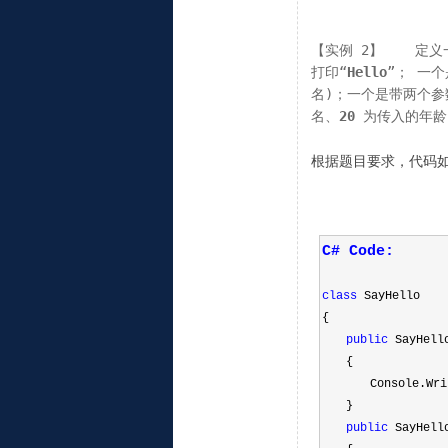
【实例 2】    定义
打印“
Hello
”； 一
名)；一个是带两个参
名、
20
为传入的年龄
根据题目要求，代码
C# Code:
class
 SayHello
{
public
 SayHell
  {
    Console.Wri
  }
public
 SayHell