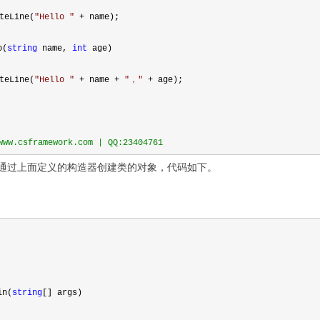
teLine(
"
Hello 
"
 + name);
o(
string
 name, 
int
 age)
teLine(
"
Hello 
"
 + name + 
"
，
"
 + age);
w.csframework.com | QQ:23404761
通过上面定义的构造器创建类的对象，代码如下。
in(
string
[] args)