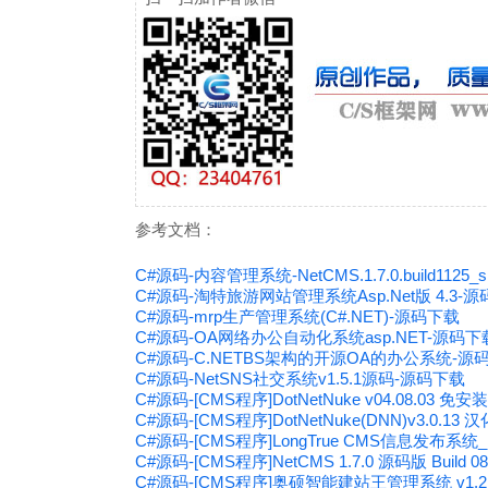
参考文档：
C#源码-内容管理系统-NetCMS.1.7.0.build1125
C#源码-淘特旅游网站管理系统Asp.Net版 4.3-
C#源码-mrp生产管理系统(C#.NET)-源码下载
C#源码-OA网络办公自动化系统asp.NET-源码下
C#源码-C.NETBS架构的开源OA的办公系统-源
C#源码-NetSNS社交系统v1.5.1源码-源码下载
C#源码-[CMS程序]DotNetNuke v04.08.03
C#源码-[CMS程序]DotNetNuke(DNN)v3.0.13
C#源码-[CMS程序]LongTrue CMS信息发布系统_l
C#源码-[CMS程序]NetCMS 1.7.0 源码版 Build 0
C#源码-[CMS程序]奥硕智能建站王管理系统 v1.2