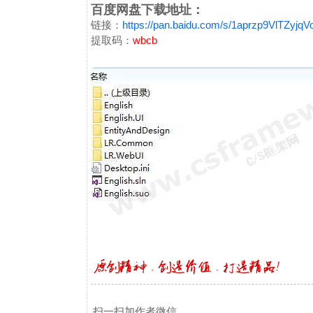
百度网盘下载地址：
链接：
https://pan.baidu.com/s/1aprzp9VlTZyj
提取码：
wbcb
扫一扫加作者微信