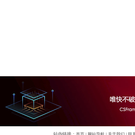
站内链接：
首页
|
网站导航
|
关于我们
|
联