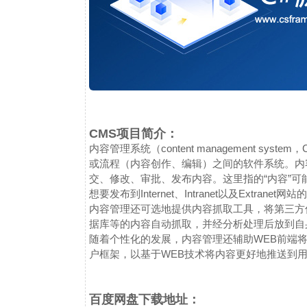
CMS项目简介：
内容管理系统（content management sy
或流程（内容创作、编辑）之间的软件系统。内
交、修改、审批、发布内容。这里指的“内容”
想要发布到Internet、Intranet以及Extranet网
内容管理还可选地提供内容抓取工具，将第三方信
据库等的内容自动抓取，并经分析处理后放到自
随着个性化的发展，内容管理还辅助WEB前端
户框架，以基于WEB技术将内容更好地推送到
百度网盘下载地址：