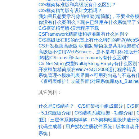
C/S框架标准版和高级版有什么区别？
C/S框架精简版有设计文档吗？
我如果只想要学习你的框架(精简版)，不要业务
你没有什么案例么？现在已经用在什么系统里了
C/S框架精简版-演示程序下载
CSFramework精简版和标准版有什么区别？
C/S高级版在IIS的配置上有什么特别的吗?(WebSer
CS开发框架高级版 标准版 精简版是共用框架核
高级版不使用WebService，是不是与用标准版
[转帖]C# const和static readonly有什么区别?
C#.Net String类型Null与String.Empty有什么区
开发框架精简版在Win7+SQL2008运行程序错误
系统管理->模块列表界面->可用列勾选与不选有
《资料表维护》功能界面(对应系统库sys_Busines
其它资料：
什么是C/S结构？
|
C/S框架核心组成部分
|
C/S框
- 5.1旗舰版介绍
|
C/S结构系统框架 - 功能介绍
|
(图)
|
三层体系架构详解
|
C/S架构轻量级快速开
代码生成器
|
用户授权注册软件系统
|
版本自动升
系统
|