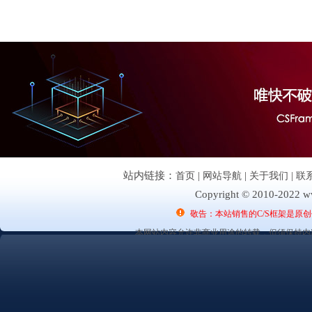
站内链接：
首页
|
网站导航
|
关于我们
|
联
Copyright © 2010-2022 ww
敬告：本站销售的C/S框架是原
本网站内容允许非商业用途的转载，但须保持内