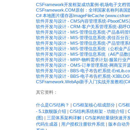
CSFramework开发框架成功案例-机场电子文档
CSFramework.COM原创：全球国家名称列表国
C# 本地图片缓存器ImageFileCache (www.csfram
软件开发与设计 - CMS内容管理系统-PbootCMS
软件开发与设计 - CRM-客户关系管理系统-易呼Oaca
软件开发与设计 - MIS-管理信息系统-产品条码管
软件开发与设计 - MIS-管理信息系统-房佳百
软件开发与设计 - MIS-管理信息系统-产品管理
软件开发与设计 - MIS-管理信息系统（公积金
软件开发与设计 - MIS-管理信息系统（A6产品
软件开发与设计 - MRP-物料需求计划-服装行业
软件开发与设计 - OMS-订单管理系统-网商宝
软件开发与设计 - BBS-电子布告栏系统-EntLib.com
软件开发与设计 - BBS-电子布告栏系统-X3BLO
CSFramework.WebApi新手入门实战开发教程(C#+
其它资料：
什么是C/S结构？
|
C/S框架核心组成部分
|
C/S框
- 5.1旗舰版介绍
|
C/S结构系统框架 - 功能介绍
|
(图)
|
三层体系架构详解
|
C/S架构轻量级快速开
代码生成器
|
用户授权注册软件系统
|
版本自动升