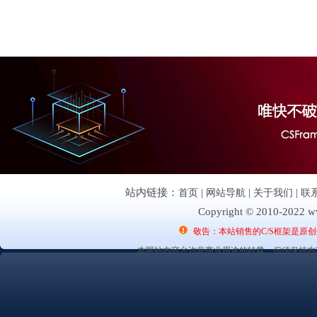
站内链接：
首页
|
网站导航
|
关于我们
|
联
Copyright © 2010-2022 ww
敬告：本站销售的C/S框架是原
本网站内容允许非商业用途的转载，但须保持内