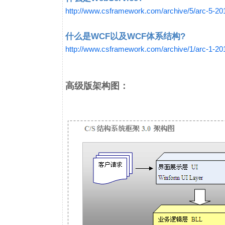
http://www.csframework.com/archive/5/arc-5-2
什么是WCF以及WCF体系结构?
http://www.csframework.com/archive/1/arc-1-2
高级版架构图：