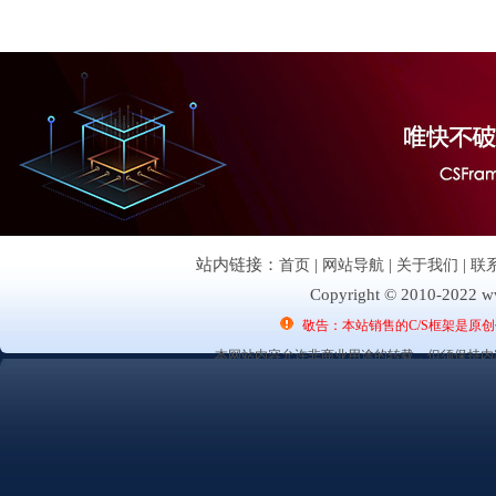
站内链接：
首页
|
网站导航
|
关于我们
|
联
Copyright © 2010-2022 ww
敬告：本站销售的C/S框架是原
本网站内容允许非商业用途的转载，但须保持内