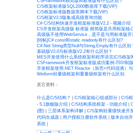
CSFramework精简版和标准版有什么区别？
C/S框架标准版SQL2000数据库下载(VIP)
C/S框架标准版数据库脚本下载(VIP)
C/S框架V2.0版集成高级查询功能
C# C/S结构快速开发框架标准版V2.2 - 视频介绍
CS开发框架高级版 标准版 精简版是共用框架核
高级版不使用WebService，是不是与用标准版
[转帖]C# const和static readonly有什么区别?
C#.Net String类型Null与String.Empty有什么区
基础版V2.0与标准版V2.2有什么区别？
MES开发使用什么系统框架和程序语言|C/S框架
CSFramework开发框架标准版成功案例-凹印制版
开发框架使用.NET Reactor（加壳+代码混
Winform轻量级框架和重量级框架有什么区别
其它资料：
什么是C/S结构？
|
C/S框架核心组成部分
|
C/S框
- 5.1旗舰版介绍
|
C/S结构系统框架 - 功能介绍
|
(图)
|
三层体系架构详解
|
C/S架构轻量级快速开
代码生成器
|
用户授权注册软件系统
|
版本自动升
系统
|
上一篇
下一篇