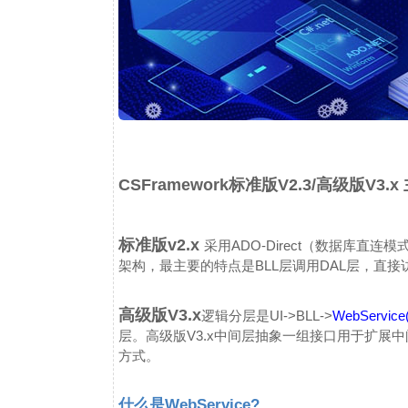
CSFramework标准版V2.3/高级
版V3.
标准版v2.x
采用ADO-Direct（数据库直连模
架构，最主要的特点是BLL层调用DAL层，直接
高级版V3.x
逻辑分层是UI->BLL->
WebServi
层。高级版V3.x中间层抽象一组接口用于扩展中间通信，支持W
方式。
什么是WebService?