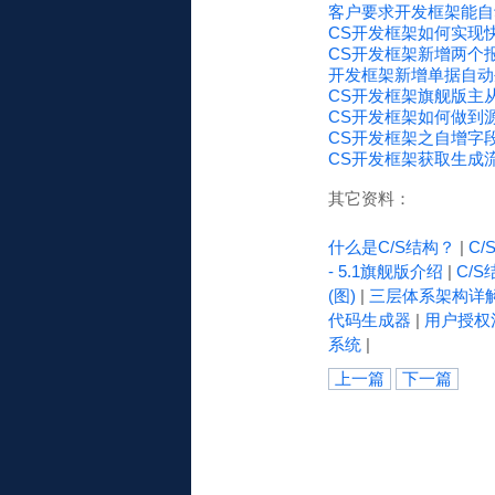
客户要求开发框架能自
CS开发框架如何实现
CS开发框架新增两个报
开发框架新增单据自动
CS开发框架旗舰版主
CS开发框架如何做到
CS开发框架之自增字段(Id
CS开发框架获取生成
其它资料：
什么是C/S结构？
|
C
- 5.1旗舰版介绍
|
C/S
(图)
|
三层体系架构详
代码生成器
|
用户授权
系统
|
上一篇
下一篇