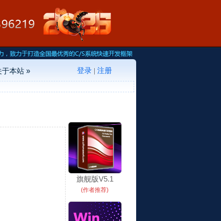
登录
注册
关于本站 »
|
旗舰版V5.1
(作者推荐)