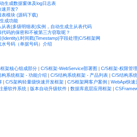
动生成数据窗体及log日志表
快速开发?
表模块 (源码下载)
生成功能
从从表(多级明细表)实例，自动生成主从表代码
源代码的保密和不被第三方窃取呢？
entity),时间戳(Timestamp)字段处理|C/S框架网
流水号码（单据号码）介绍
/S框架核心组成部分
|
C/S框架-WebService部署图
|
C/S框架-权限管
结构系统框架 - 功能介绍
|
C/S结构系统框架 - 产品列表
|
C/S结构系统
解
|
C/S架构轻量级快速开发框架
|
C/S框架网客户案例
|
WebApi快
注册软件系统
|
版本自动升级软件
|
数据库底层应用框架
|
CSFrame