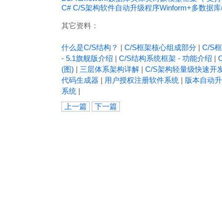
C# C/S架构软件自动升级程序Winform+多数据库(MyS
其它资料：
什么是C/S结构？
|
C/S框架核心组成部分
|
C/S框
- 5.1旗舰版介绍
|
C/S结构系统框架 - 功能介绍
|
(图)
|
三层体系架构详解
|
C/S架构轻量级快速开
代码生成器
|
用户授权注册软件系统
|
版本自动升
系统
|
上一篇
下一篇