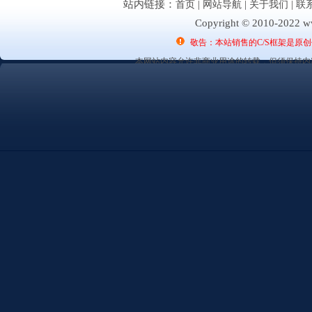
站内链接：
首页
|
网站导航
|
关于我们
|
联
Copyright © 2010-2022 ww
敬告：本站销售的C/S框架是原
本网站内容允许非商业用途的转载，但须保持内