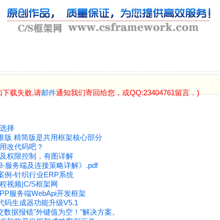
如下载失败,请
邮件
通知我们寄回给您，或QQ:23404761留言．)
选择
标准版 精简版是共用框架核心部分
用改代码吧？
及权限控制，有图详解
3-服务端及连接策略详解》.pdf
案例-针织行业ERP系统
视频|C/S框架网
P服务端WebApi开发框架
代码生成器功能升级V5.1
提交数据报错"外键值为空！"解决方案。