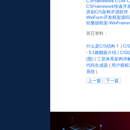
CSFramework.C
CSFramework快
原创C/S架构开源软件 - 
WinForm开发框架源
轻量级框架-WinFramew
其它资料：
什么是C/S结构？
|
C
- 5.1旗舰版介绍
|
C/S
(图)
|
三层体系架构详
代码生成器
|
用户授权
系统
|
上一篇
下一篇