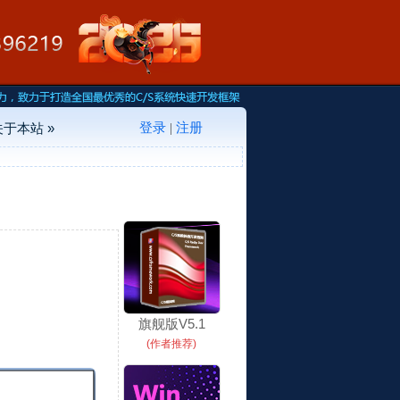
登录
注册
关于本站 »
|
旗舰版V5.1
(作者推荐)