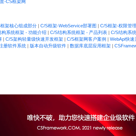
置-CS框架网
/S框架核心组成部分
|
C/S框架-WebService部署图
|
C/S框架-权限管
结构系统框架 - 功能介绍
|
C/S结构系统框架 - 产品列表
|
C/S结构系统
解
|
C/S架构轻量级快速开发框架
|
C/S框架网客户案例
|
WebApi快
注册软件系统
|
版本自动升级软件
|
数据库底层应用框架
|
CSFrame