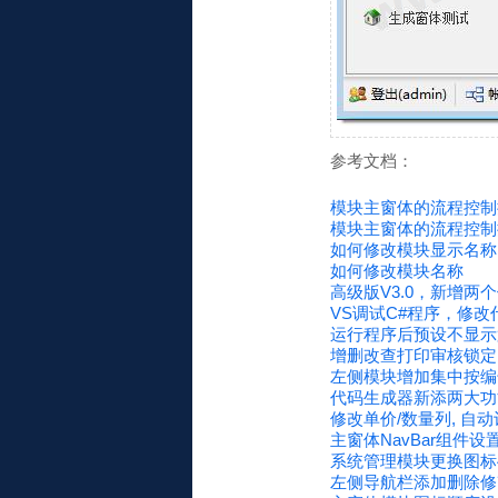
参考文档：
模块主窗体的流程控制
模块主窗体的流程控制
如何修改模块显示名称
如何修改模块名称
高级版V3.0，新增两
VS调试C#程序，修
运行程序后预设不显示
增删改查打印审核锁定 
左侧模块增加集中按编
代码生成器新添两大功
修改单价/数量列, 自
主窗体NavBar组件
系统管理模块更换图标4
左侧导航栏添加删除修改