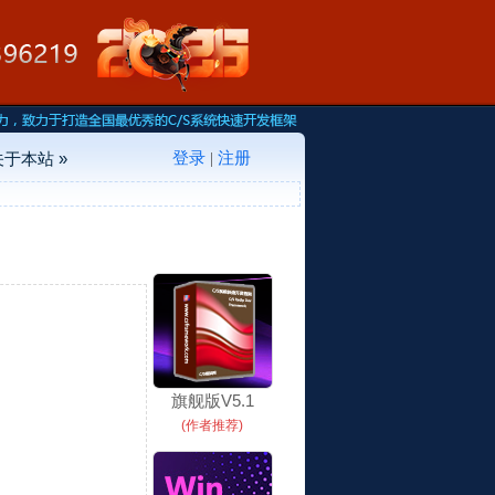
登录
注册
关于本站 »
|
旗舰版V5.1
(作者推荐)