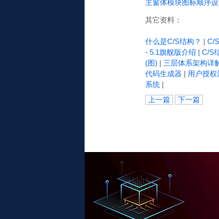
主窗体模块图标顺序设
其它资料：
什么是C/S结构？
|
C
- 5.1旗舰版介绍
|
C/S
(图)
|
三层体系架构详
代码生成器
|
用户授权
系统
|
上一篇
下一篇