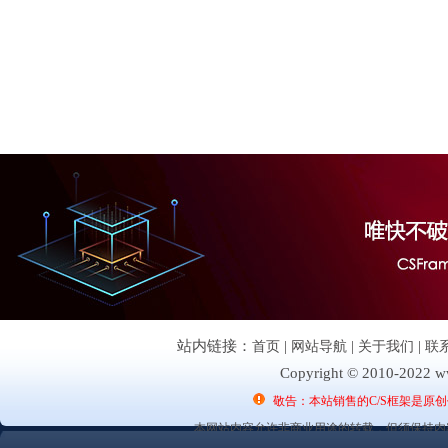
站内链接：
首页
|
网站导航
|
关于我们
|
联
Copyright © 2010-2022 ww
敬告：本站销售的C/S框架是原
本网站内容允许非商业用途的转载，但须保持内