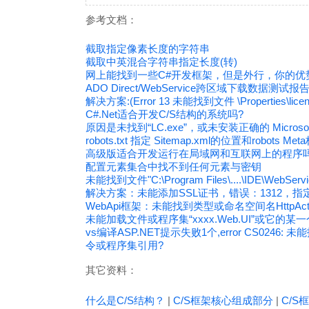
参考文档：
截取指定像素长度的字符串
截取中英混合字符串指定长度(转)
网上能找到一些C#开发框架，但是外行，你的优
ADO Direct/WebService跨区域下载数据测试报
解决方案:(Error 13 未能找到文件 \Properties\licens
C#.Net适合开发C/S结构的系统吗?
原因是未找到“LC.exe”，或未安装正确的 Microsoft 
robots.txt 指定 Sitemap.xml的位置和robots Met
高级版适合开发运行在局域网和互联网上的程序吗
配置元素集合中找不到任何元素与密钥
未能找到文件"C:\Program Files\....\IDE\WebService
解决方案：未能添加SSL证书，错误：1312，
WebApi框架：未能找到类型或命名空间名HttpActi
未能加载文件或程序集“xxxx.Web.UI”或它
vs编译ASP.NET提示失败1个,error CS0246: 
令或程序集引用?
其它资料：
什么是C/S结构？
|
C/S框架核心组成部分
|
C/S框