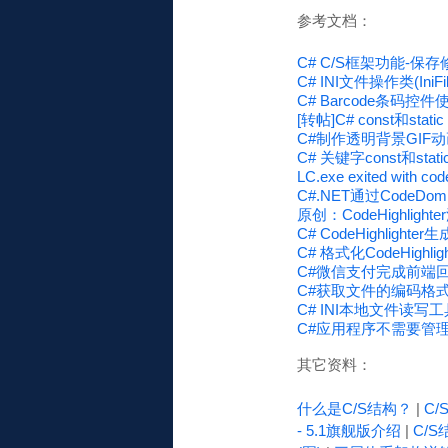
参考文档：
C# C/S框架功能-保存修改
C# INI文件操作类(IniFil
C# Barcode条码控
[转帖]C# const和stat
C#制作透明背景GIF
C# 关键字const和static
LC.exe exited with 
C#.NET通过CodeDo
原创：CodeHighli
C# CodeHighlig
C# 格式化CodeHigh
C#微信支付完成前端回调通知
C#获取文件的编码格式（UT
C# INI本地文件读写工具类I
C#应用程序不需要管理员
其它资料：
什么是C/S结构？
|
C
- 5.1旗舰版介绍
|
C/S