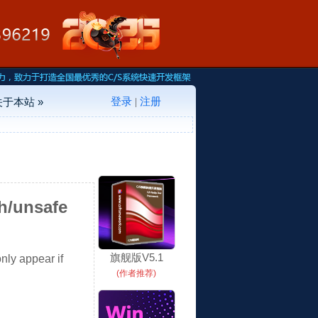
登录
注册
关于本站 »
|
h/unsafe
旗舰版V5.1
ppear if
(作者推荐)