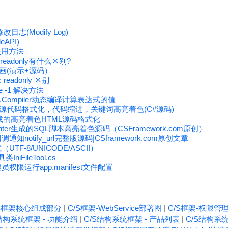
日志(Modify Log)
eAPI)
件使用方法
ic readonly有什么区别?
动画(演示+源码）
 readonly 区别
code -1 解决方法
m.Compiler动态编译计算表达式的值
ghter源代码格式化，代码缩进，关键词高亮着色(C#源码)
hter生成的高亮着色HTML源码格式化
lighter生成的SQL脚本高亮着色源码（CSFramework.com原创）
notify_url完整版源码|CSframework.com原创文章
F-8/UNICODE/ASCII）
niFileTool.cs
权限运行app.manifest文件配置
/S框架核心组成部分
|
C/S框架-WebService部署图
|
C/S框架-权限管
结构系统框架 - 功能介绍
|
C/S结构系统框架 - 产品列表
|
C/S结构系统