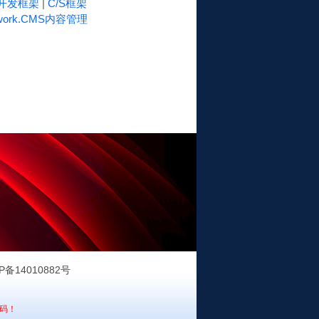
速开发框架
|
C/S框架
work.CMS内容管理
P备14010882号
码！