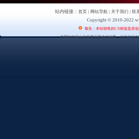
站内链接：
首页
|
网站导航
|
关于我们
|
联
Copyright © 2010-2022 ww
敬告：本站销售的C/S框架是原
本网站内容允许非商业用途的转载，但须保持内