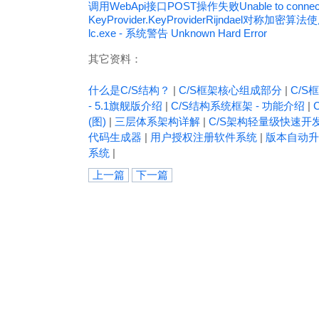
调用WebApi接口POST操作失败Unable to connect to
KeyProvider.KeyProviderRijndael对称
lc.exe - 系统警告 Unknown Hard Error
其它资料：
什么是C/S结构？
|
C/S框架核心组成部分
|
C/S框
- 5.1旗舰版介绍
|
C/S结构系统框架 - 功能介绍
|
(图)
|
三层体系架构详解
|
C/S架构轻量级快速开
代码生成器
|
用户授权注册软件系统
|
版本自动升
系统
|
上一篇
下一篇