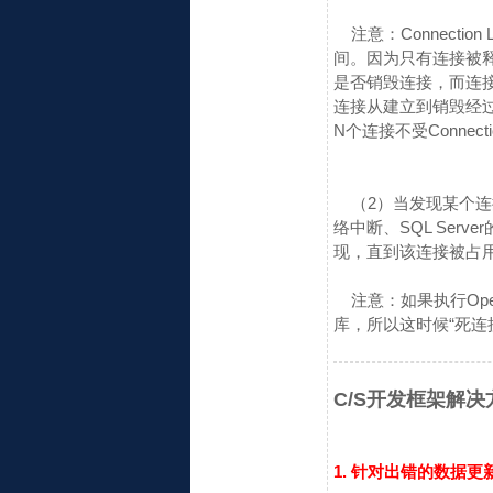
注意：Connection
间。因为只有连接被释放回
是否销毁连接，而连接在
连接从建立到销毁经过的时间比
N个连接不受Connec
（2）当发现某个连接
络中断、SQL Serv
现，直到该连接被占
注意：如果执行Open(
库，所以这时候“死连
C/S开发框架解
1. 针对出错的数据