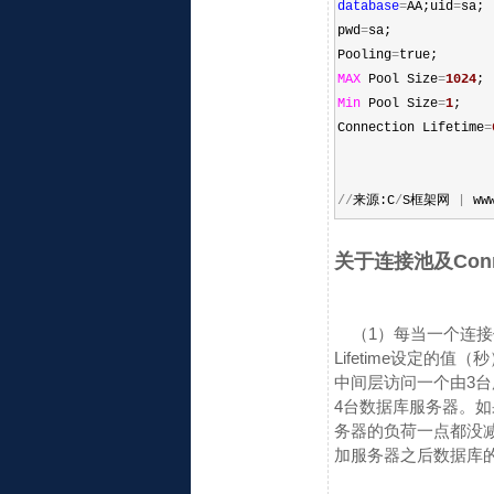
database
=
AA;uid
=
sa;
pwd
=
sa;
Pooling
=
true;
MAX
Pool Size
=
1024
;
Min
Pool Size
=
1
;
Connection Lifetime
=
//
来源:C
/
S框架网
|
www
关于连接池及Connec
（1）每当一个连接使
Lifetime设定的值
中间层访问一个由3
4台数据库服务器。如果不
务器的负荷一点都没
加服务器之后数据库