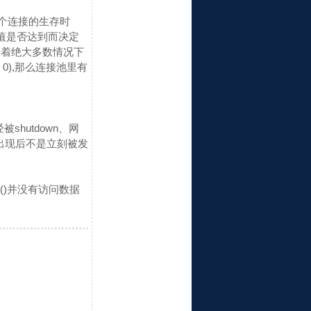
定了一个连接的生存时
me值是否达到而决定
意味着绝大多数情况下
 > 0),那么连接池里有
hutdown、网
连接”出现后不是立刻被发
n()并没有访问数据