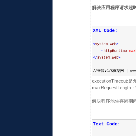
解决应用程序请求超时，
XML Code:
<
system.web
>
<
httpRuntime
max
</
system.web
>
//来源:C/S框架网 | www.
executionTim
maxRequestLen
解决程序池生存周期问
Text Code: