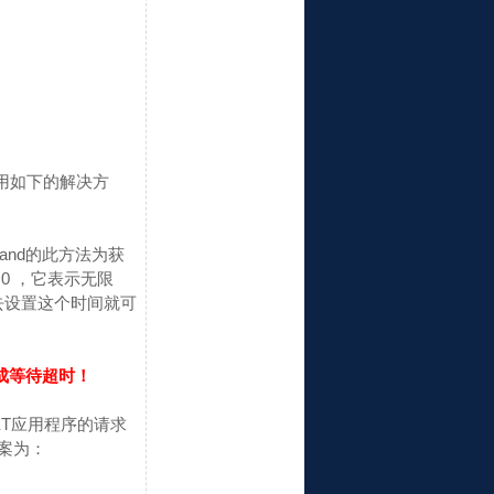
采用如下的解决方
mmand的此方法为获
0 ，它表示无限
去设置这个时间就可
成等待超时！
ET应用程序的请求
案为：