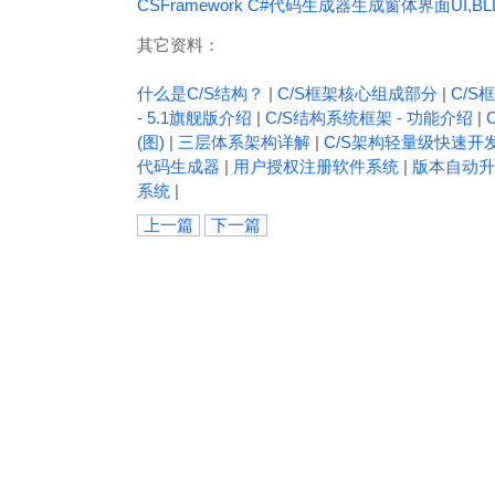
CSFramework C#代码生成器生成窗体界面UI,BL
其它资料：
什么是C/S结构？
|
C/S框架核心组成部分
|
C/S框
- 5.1旗舰版介绍
|
C/S结构系统框架 - 功能介绍
|
(图)
|
三层体系架构详解
|
C/S架构轻量级快速开
代码生成器
|
用户授权注册软件系统
|
版本自动升
系统
|
上一篇
下一篇