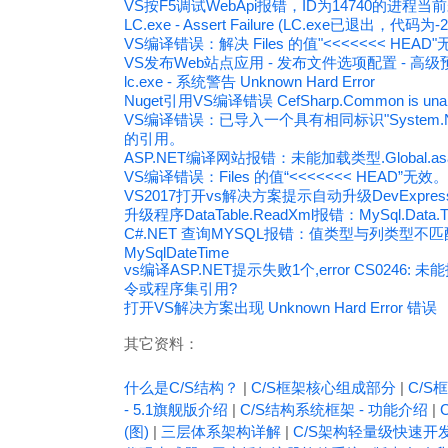
VS按F5调试WebApi报错，ID为14740的进程当
LC.exe - Assert Failure (LC.exe已退出，代码为-2
VS编译错误：解决 Files 的值"<<<<<<< HEAD"
VS发布Web站点应用 - 发布文件选项配置 - 高
lc.exe - 系统警告 Unknown Hard Error
Nuget引用VS编译错误 CefSharp.Common is unable to
VS编译错误：已导入一个具有相同标识"System.Net
的引用。
ASP.NET编译网站报错：未能加载类型.Global.asax
VS编译错误：Files 的值“<<<<<<< HEAD
VS2017打开vs解决方案提示自动升级DevExpress 
升级程序DataTable.ReadXml报错：MySql.Data.Types
C#.NET 查询MYSQL报错：值类型与列类型不匹配不
MySqlDateTime
vs编译ASP.NET提示失败1个,error CS0246: 
令或程序集引用?
打开VS解决方案出现 Unknown Hard Error 错误
其它资料：
什么是C/S结构？
|
C/S框架核心组成部分
|
C/S框
- 5.1旗舰版介绍
|
C/S结构系统框架 - 功能介绍
|
(图)
|
三层体系架构详解
|
C/S架构轻量级快速开