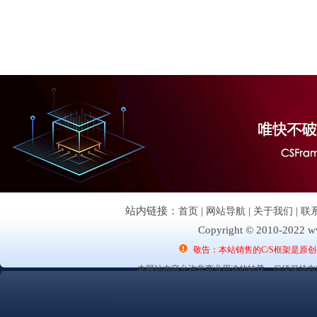
站内链接：
首页
|
网站导航
|
关于我们
|
联
Copyright © 2010-2022 ww
敬告：本站销售的C/S框架是原
本网站内容允许非商业用途的转载，但须保持内