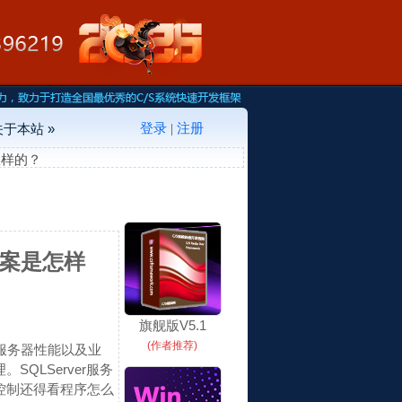
登录
注册
关于本站 »
|
怎样的？
方案是怎样
旗舰版V5.1
(作者推荐)
与服务器性能以及业
QLServer服务
控制还得看程序怎么