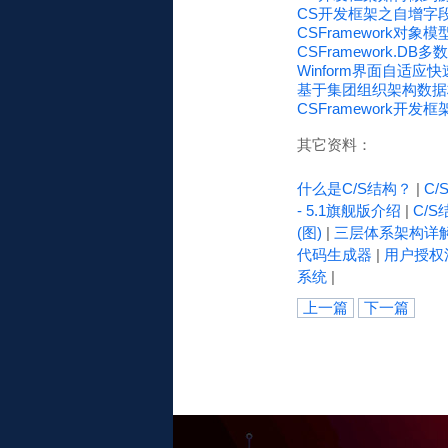
CS开发框架之自增字段(Id
CSFramework对象模
CSFramework.DB多数
Winform界面自适应
基于集团组织架构数据权限
CSFramework开
其它资料：
什么是C/S结构？
|
C
- 5.1旗舰版介绍
|
C/S
(图)
|
三层体系架构详
代码生成器
|
用户授权
系统
|
上一篇
下一篇