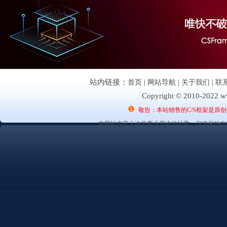
站内链接：
首页
|
网站导航
|
关于我们
|
联
Copyright © 2010-2022 ww
敬告：本站销售的C/S框架是原
本网站内容允许非商业用途的转载，但须保持内