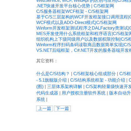
WebService, WCF, WebApi 的区别与应用|C
.NET快速开发平台核心优势 | C/S框架网
C/S服务器框架WCF框架 - C/S框架网
基于C/S三层架构的WCF开发框架接口调用流程|C
WCF模式以及ADO-Direct模式|C/S框架网
Winform开发框架测试程序之DALFactory类测试|
MES开发使用什么系统框架和程序语言|C/S框架
组织机构上下级同级用户以及数据权限控制|C/S
Winform程序扫码条码读取商品数据简单实现|C/
VS.NET后端框架，C#.NET开发的服务器端开发框
其它资料：
什么是C/S结构？
|
C/S框架核心组成部分
|
C/S框
- 5.1旗舰版介绍
|
C/S结构系统框架 - 功能介绍
|
(图)
|
三层体系架构详解
|
C/S架构轻量级快速开
代码生成器
|
用户授权注册软件系统
|
版本自动升
系统
|
上一篇
下一篇