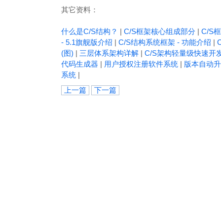
其它资料：
什么是C/S结构？
|
C/S框架核心组成部分
|
C/S框
- 5.1旗舰版介绍
|
C/S结构系统框架 - 功能介绍
|
(图)
|
三层体系架构详解
|
C/S架构轻量级快速开
代码生成器
|
用户授权注册软件系统
|
版本自动升
系统
|
上一篇
下一篇