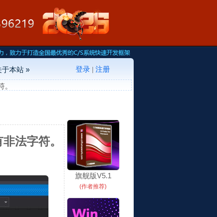
登录
注册
关于本站 »
|
字符。
具有非法字符。
旗舰版V5.1
(作者推荐)