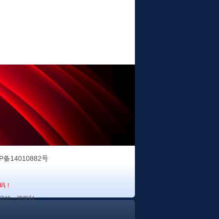
P备14010882号
码！
容的一切权利。