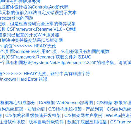
VS工具箱中没有控件解决办法
体设计器的Controls.Add()代码
idView 单元格的值输入非法自定义错误提示文本
strator登录的问题
失败，但是检查源码完全正常的奇异现象
Framework.Rename V1.0 - C#版
连接到已配置的开发Web服务器
GIT解决冲突并提交结果|C/S框架网
 的值"<<<<<<< HEAD"无效
s引用 1 个项,而SourceFiles引用8个项，它们必须具有相同的项数
CSFramework.Rename)-获取文件列表BUG
有相同标识"System.Net.Http,Version=2.2.29"的程序集
的值“<<<<<<< HEAD”无效。路径中具有非法字符
own Hard Error 错误
/S框架核心组成部分
|
C/S框架-WebService部署图
|
C/S框架-权限管
结构系统框架 - 功能介绍
|
C/S结构系统框架 - 产品列表
|
C/S结构系统
解
|
C/S架构轻量级快速开发框架
|
C/S框架网客户案例
|
WebApi快
注册软件系统
|
版本自动升级软件
|
数据库底层应用框架
|
CSFrame