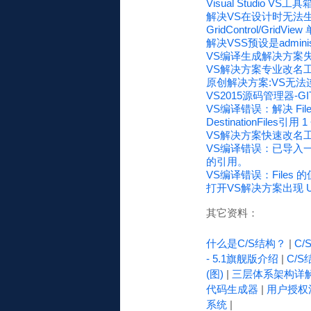
Visual Studio 
解决VS在设计时无法生成窗
GridControl/Gr
解决VSS预设是admini
VS编译生成解决方案
VS解决方案专业改名工具 CS
原创解决方案:VS无法
VS2015源码管理器-
VS编译错误：解决 Files
DestinationFile
VS解决方案快速改名工具(
VS编译错误：已导入一个具
的引用。
VS编译错误：Files 
打开VS解决方案出现 Unkn
其它资料：
什么是C/S结构？
|
C
- 5.1旗舰版介绍
|
C/S
(图)
|
三层体系架构详
代码生成器
|
用户授权
系统
|