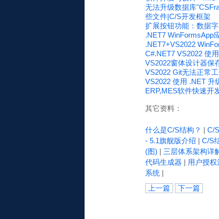
无法升级数据库"CSFr
些文件|C/S开发框架
扩展按钮功能：数据字典窗
.NET7 WinFormsAp
.NET7+VS2022 Wi
C#.NET7 VS2022
VS2022窗体设计器
VS2022 Git无
VS2022 使用 .NET 升
ERP,MES软件快速开发平台
其它资料：
什么是C/S结构？
|
C
- 5.1旗舰版介绍
|
C/S
(图)
|
三层体系架构详
代码生成器
|
用户授权
系统
|
上一篇
下一篇