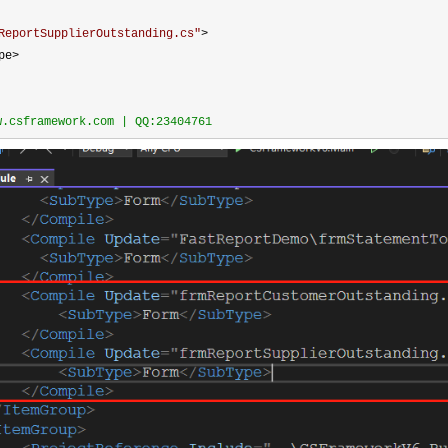
ReportSupplierOutstanding.cs
"
>
pe
>
sframework.com | QQ:23404761