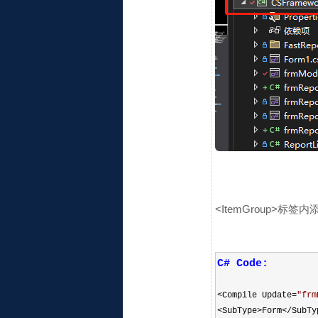
<ItemGroup>标签
C# Code:
<
Compile Update
=
"
frm
<
SubType
>
Form
</
SubTy