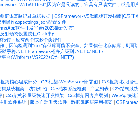
amework_WebAPITest",因为它是只读的，它具有只读文件，或
体复制记录单据数据 | CSFrameworkV5旗舰版开发指南|C/S开
p应用操作appsettings.json配置文件
nFormsApp软件开发平台(2023最新发布)
 使用反射动态设置按钮Click事件
保存报错：应有两个或多个类部件
法正常工作，因为检测到"xxx"存储库可能不安全。如果信任此存储库，则
级助手将.NET Framework程序升级到 .NET 6/.NET7
(Winform+VS2022+C#+.NET7)
/S框架核心组成部分
|
C/S框架-WebService部署图
|
C/S框架-权限管
结构系统框架 - 功能介绍
|
C/S结构系统框架 - 产品列表
|
C/S结构系统
解
|
C/S架构轻量级快速开发框架
|
C/S框架网客户案例
|
WebApi快
注册软件系统
|
版本自动升级软件
|
数据库底层应用框架
|
CSFrame