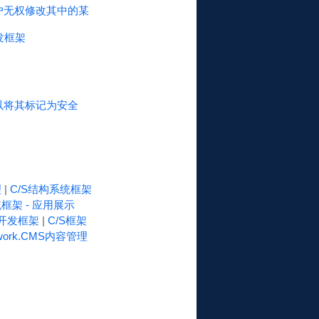
是用户无权修改其中的某
发框架
可以将其标记为安全
理
|
C/S结构系统框架
框架 - 应用展示
速开发框架
|
C/S框架
work.CMS内容管理