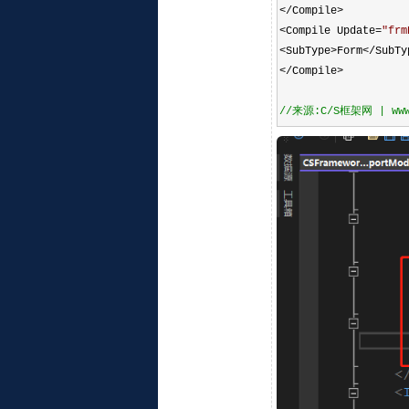
</
Compile
>
<
Compile Update
=
"
frm
<
SubType
>
Form
</
SubTy
</
Compile
>
//
来源:C/S框架网 | www.c