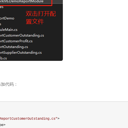
内添加代码：
ReportCustomerOutstanding.cs
"
>
pe
>