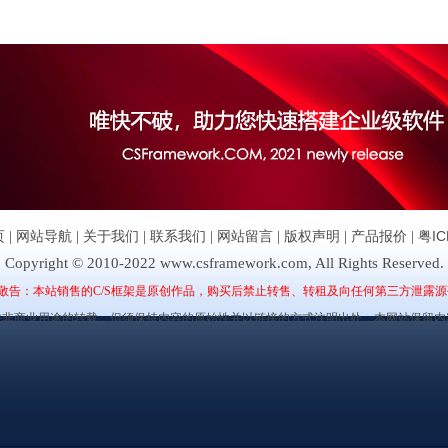
页
|
网站导航
|
关于我们
|
联系我们
|
网站留言
|
版权声明
|
产品报价
|
粤IC
Copyright © 2010-2022 www.csframework.com, All Rights Reserved.
敬告：本站销售的C/S框架是原创作品，购买后禁止转售、转租及向任何第三方泄露源
许非商业用途的转载，但须保持内容的原始性并以链接的方式注明出处，本网站保留内