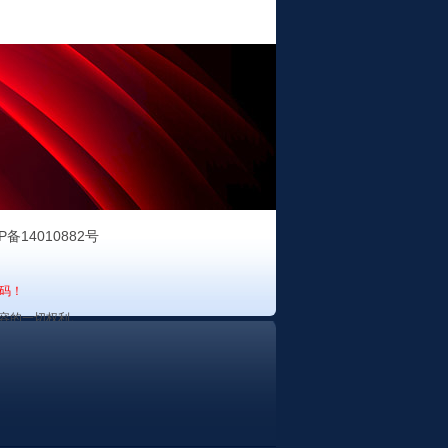
P备14010882号
码！
容的一切权利。