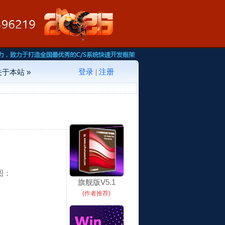
登录
注册
关于本站 »
|
图：
旗舰版V5.1
(作者推荐)