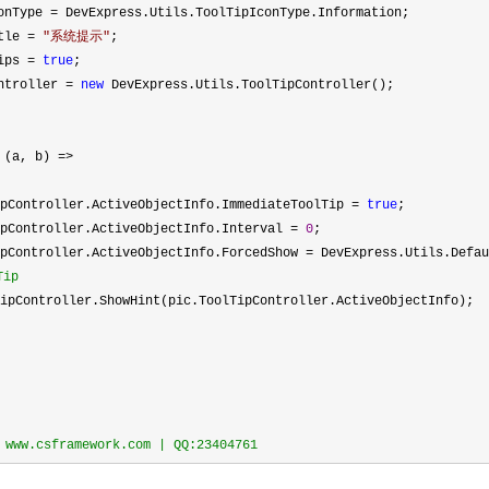
nType
=
DevExpress.Utils.ToolTipIconType.Information;
tle
=
"
系统提示
"
;
ips
=
true
;
troller
=
new
DevExpress.Utils.ToolTipController();
(a, b)
=>
oller.ActiveObjectInfo.ImmediateToolTip
=
true
;
oller.ActiveObjectInfo.Interval
=
0
;
oller.ActiveObjectInfo.ForcedShow
=
DevExpress.Utils.Defau
Tip
ipController.ShowHint(pic.ToolTipController.ActiveObjectInfo);
ww.csframework.com | QQ:23404761