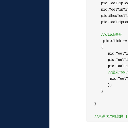
pic.ToolTipIco
pic.ToolTipTi
pic.ShowToolT
pic.ToolTipCon
//
click事件
pic.Click +
=
{
pic.ToolTipContr
pic.ToolTipContr
pic.ToolTipContr
//
显示Tool
pic.ToolT
};
}
}
//
来源:C/S框架网 | w