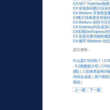
C#.NET TreeView拖拽
C# 实现条码图片自动
C# Winform 开发框架
C#图片转换类支持按
C# Winform 制
C# GridView列头添
C#实现DevExpres
C# 实现完整功能的截
C# 编写 Windows
其它资料：
什么是C/S结构？
|
C
- 5.1旗舰版介绍
|
C/S
(图)
|
三层体系架构详
代码生成器
|
用户授权
系统
|
上一篇
下一篇