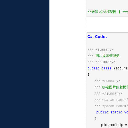
//
来源:C/S框架网 | www.c
C# Code:
///
<summary>
///
图片提示管理类
///
</summary>
public
class
Picture
{
///
<summary>
///
绑定图片的超提
///
</summary>
///
<param name=
///
<param name=
public
static
v
{
pic.ToolTip
=