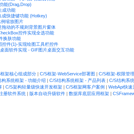
功能(Drag,Drop)
生成功能
集成快捷键功能 (Hotkey)
比例缩放图片
作可任意拖动的不规则背景图片窗体
加CheckBox控件实现全选功能
s控件换肤功能
图控件(1)-实现绘图工具栏控件
 动态桌面软件实现 - GIF图片桌面交互功能
/S框架核心组成部分
|
C/S框架-WebService部署图
|
C/S框架-权限管
结构系统框架 - 功能介绍
|
C/S结构系统框架 - 产品列表
|
C/S结构系统
解
|
C/S架构轻量级快速开发框架
|
C/S框架网客户案例
|
WebApi快
注册软件系统
|
版本自动升级软件
|
数据库底层应用框架
|
CSFrame