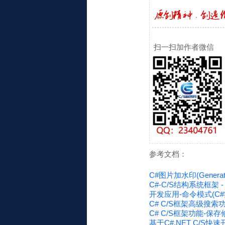
扫一扫加作者微信
参考文档：
C#图片加水印(Generate W
C#-C/S结构系统框架 
开发应用-命令模式(C#
C# C/S框架高级搜索
C# C/S框架功能-保存修改
基于C#.NET C/S快