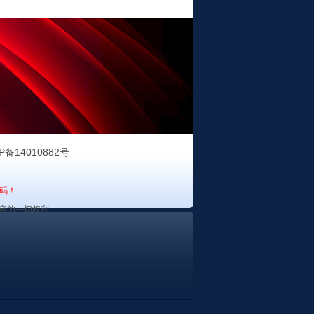
P备14010882号
码！
容的一切权利。