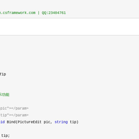
sframework.com | QQ:23404761
Tip
示功能
"pic"></param>
"tip"></param>
oid
Bind(PictureEdit pic,
string
tip)
tip;