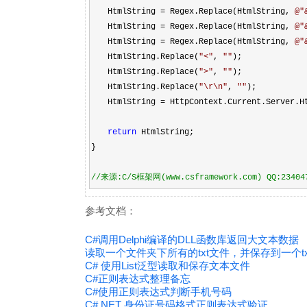
HtmlString
=
Regex.Replace(HtmlString,
@"
HtmlString
=
Regex.Replace(HtmlString,
@"
HtmlString
=
Regex.Replace(HtmlString,
@"
HtmlString.Replace(
"
<
"
,
""
);
HtmlString.Replace(
"
>
"
,
""
);
HtmlString.Replace(
"
\r\n
"
,
""
);
HtmlString
=
HttpContext.Current.Server.Ht
return
HtmlString;
}
//
来源:C/S框架网(www.csframework.com) QQ:23404
参考文档：
C#调用Delphi编译的DLL函数库返回大文本数据
读取一个文件夹下所有的txt文件，并保存到一个t
C# 使用List
泛型读取和保存文本文件
C#正则表达式整理备忘
C#使用正则表达式判断手机号码
C#.NET 身份证号码格式正则表达式验证