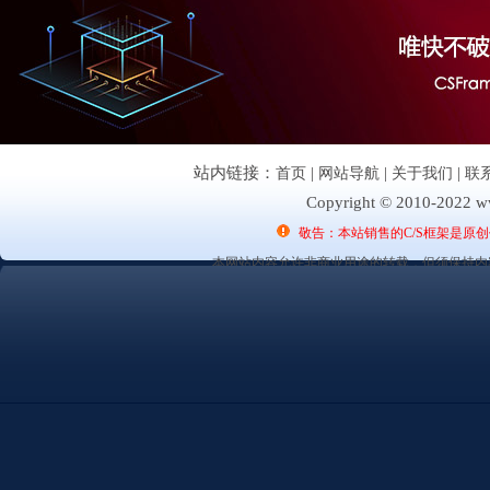
站内链接：
首页
|
网站导航
|
关于我们
|
联
Copyright © 2010-2022 ww
敬告：本站销售的C/S框架是原
本网站内容允许非商业用途的转载，但须保持内