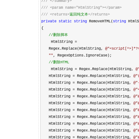
///
</summary>
///
<param name="HtmlString"></param>
///
<returns>
返回纯文本
</returns>
private
static
string
RemoveHTML(
string
HtmlS
{
//
删除脚本
HtmlString
=
Regex.Replace(HtmlString,
@"
<script[^>]*?
""
, RegexOptions.IgnoreCase);
//
删除HTML
HtmlString
=
Regex.Replace(HtmlString,
@
HtmlString
=
Regex.Replace(HtmlString,
@"
HtmlString
=
Regex.Replace(HtmlString,
@"
HtmlString
=
Regex.Replace(HtmlString,
@"
HtmlString
=
Regex.Replace(HtmlString,
@"
HtmlString
=
Regex.Replace(HtmlString,
@"
HtmlString
=
Regex.Replace(HtmlString,
@"
HtmlString
=
Regex.Replace(HtmlString,
@"
HtmlString
=
Regex.Replace(HtmlString,
@"
HtmlString
=
Regex.Replace(HtmlString,
@"
HtmlString
=
Regex.Replace(HtmlString,
@"