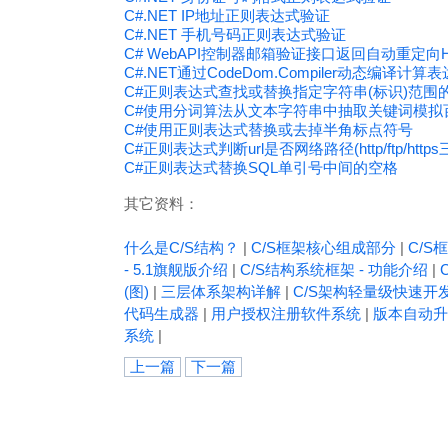
C#.NET IP地址正则表达式验证
C#.NET 手机号码正则表达式验证
C# WebAPI控制器邮箱验证接口返回自动重定向H
C#.NET通过CodeDom.Compiler动态编译计算
C#正则表达式查找或替换指定字符串(标识)范围
C#使用分词算法从文本字符串中抽取关键词模拟百度搜
C#使用正则表达式替换或去掉半角标点符号
C#正则表达式判断url是否网络路径(http/ftp/http
C#正则表达式替换SQL单引号中间的空格
其它资料：
什么是C/S结构？
|
C/S框架核心组成部分
|
C/S框
- 5.1旗舰版介绍
|
C/S结构系统框架 - 功能介绍
|
(图)
|
三层体系架构详解
|
C/S架构轻量级快速开
代码生成器
|
用户授权注册软件系统
|
版本自动升
系统
|
上一篇
下一篇