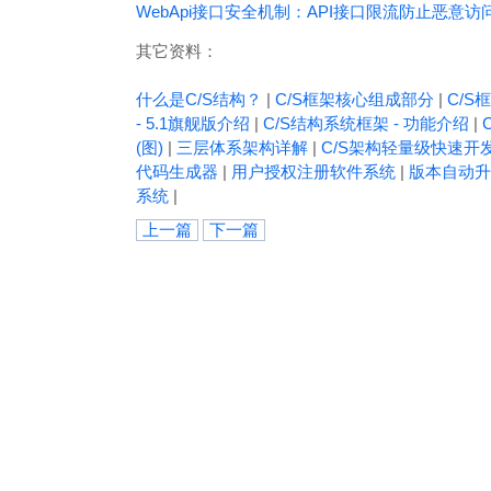
WebApi接口安全机制：API接口限流防止恶意访问 Thr
其它资料：
什么是C/S结构？
|
C/S框架核心组成部分
|
C/S框
- 5.1旗舰版介绍
|
C/S结构系统框架 - 功能介绍
|
(图)
|
三层体系架构详解
|
C/S架构轻量级快速开
代码生成器
|
用户授权注册软件系统
|
版本自动升
系统
|
上一篇
下一篇