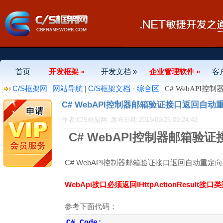
首页
开发框架 »
开发文档 »
企业管理软件 »
客
C/S框架网
网站导航
C/S框架文档 - 综合区
|
|
| C# WebAP
C# WebAPI控制器邮箱验证接口返回自动重
作者:C/S框架网
发布日期:2018/09/25 09:24:42
C# WebAPI控制器邮箱验
C# WebAPI控制器邮箱验证接口返回自动重定向H
WebApi接口必须返回IHttpActionResult接口类
参考下面代码：
C# Code: