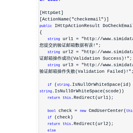
[HttpGet]
[ActionName("checkemail")]
IHttpActionResult DoCheckEmai
public
{
url1 = "http://www.simidat
string
您提交的验证邮箱数据有误!";
url2 = "http://www.simidat
string
证邮箱操作成功(Validation Success)!";
url3 = "http://www.simidat
string
验证邮箱操作失败(Validation Failed)!"
(
.IsNullOrWhiteSpace(id
if
string
.IsNullOrWhiteSpace(scode))
string
.Redirect(url1);
return
this
check =
CmdUserCenter(
bool
new
thi
(check)
if
.Redirect(url2);
return
this
else