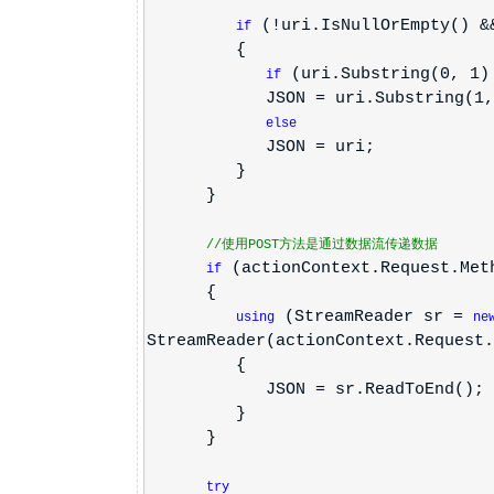
(!uri.IsNullOrEmpty() &
if
{
(uri.Substring(0, 1
if
JSON = uri.Substring(1, ur
else
JSON = uri;
}
}
//使用POST方法是通过数据流传递数据
(actionContext.Request.Met
if
{
(StreamReader sr =
using
ne
StreamReader(actionContext.Request.
{
JSON = sr.ReadToEnd();
}
}
try