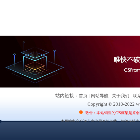
站内链接：
首页
|
网站导航
|
关于我们
|
联
Copyright © 2010-2022 ww
敬告：本站销售的C/S框架是原
本网站内容允许非商业用途的转载，但须保持内