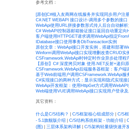
参考文档：
[原创]C#植入友商网在线服务并实现同步用户注册
C#.NET WEBAPI 接口设计-调用多个参数的接口
WebApi使用URL拼接参数形式传人后台自动解
C# WebAPI控制器邮箱验证接口返回自动重定向H
客户端使用HTTPGET请求调用WebApi指定Fro
IDatabase接口使用事务DbTransaction实例
原创文章：WebApi接口开发实例，搭建和部署We
Winform调用WebApi接口实现增删改查CRUD
CSFramework.WebApi时钟定时作业异步处理程序(I
【原创】C# 深度拷贝对象 使用.NET反射+递
CSFramework.WebApi后端服务器框架：客户端
基于Web前端用户调用CSFramework.WebA
C#实现接口的两种方式：显示实现和隐式实现接
WebApi开发框架：使用HttpGet方式调用WebAP
Web端使用VUE调用WebApi接口实现用户登录及
其它资料：
什么是C/S结构？
|
C/S框架核心组成部分
|
C/S框
- 5.1旗舰版介绍
|
C/S结构系统框架 - 功能介绍
|
(图)
|
三层体系架构详解
|
C/S架构轻量级快速开