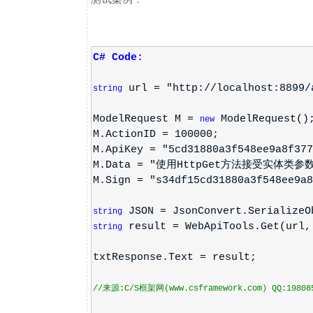
C# Code:
url = "http://localhost:8899/
string
ModelRequest M =
ModelRequest()
new
M.ActionID = 100000;
M.ApiKey = "5cd31880a3f548ee9a8f377
M.Data = "使用HttpGet方法接受实体类参
M.Sign = "s34df15cd31880a3f548ee9a8
JSON = JsonConvert.SerializeO
string
result = WebApiTools.Get(url,
string
txtResponse.Text = result;
//来源:C/S框架网(www.csframework.com) QQ:19808