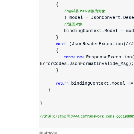
{
//尝试将JSON转换为对象
T model = JsonConvert.Deseria
//返回对象
bindingContext.Model = mod
}
(JsonReaderException)
catch
{
ResponseException(
throw
new
ErrorCodes.JsonFormatInvalide_Msg);
}
bindingContext.Model !
return
}
}
//来源:C/S框架网(www.csframework.com) QQ:19808
测试案例：