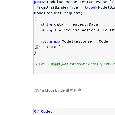
ModelResponse TestGetByModel(
public
[FromUri(BinderType =
(ModelBi
typeof
ModelRequest request)
{
data = request.Data;
string
s = request.ActionID.ToStr
string
ModelResponse { Code 
return
new
据:"+ data };
}
//来源:C/S框架网(www.csframework.com) QQ:19808
自定义ModelBinder处理程序
C# Code: