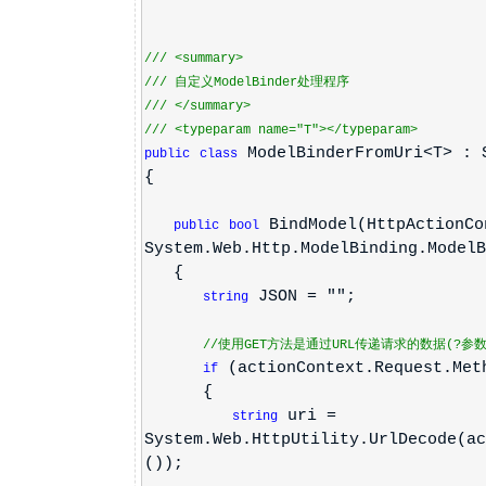
///
<summary>
///
自定义ModelBinder处理程序
///
</summary>
///
<typeparam name="T">
</typeparam>
ModelBinderFromUri<T> : S
public
class
{
BindModel(HttpActionCo
public
bool
System.Web.Http.ModelBinding.ModelB
{
JSON = "";
string
//使用GET方法是通过URL传递请求的数据(?参数
(actionContext.Request.Met
if
{
uri =
string
System.Web.HttpUtility.UrlDecode(ac
());