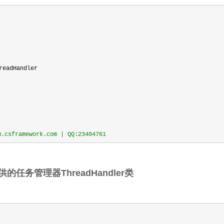
eadHandler
sframework.com | QQ:23404761
提供的任务管理器ThreadHandler类