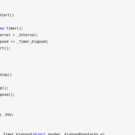
tart()
ew
Timer();
rval
=
_Interval;
ed +
=
_Timer_Elapsed;
();
top()
();
se();
g
_Key;
_Timer_Elapsed(
object
sender, ElapsedEventArgs e)