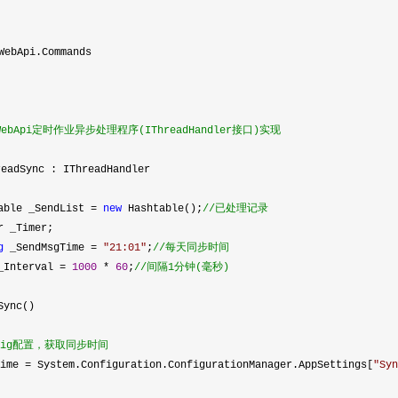
WebApi.Commands
.WebApi定时作业异步处理程序(IThreadHandler接口)实现
eadSync : IThreadHandler
able _SendList
=
new
Hashtable();
//
已处理记录
 _Timer;
g
_SendMsgTime
=
"
21:01
"
;
//
每天同步时间
Interval
=
1000
*
60
;
//
间隔1分钟(毫秒)
Sync()
nfig配置，获取同步时间
Time
=
System.Configuration.ConfigurationManager.AppSettings[
"
Syn