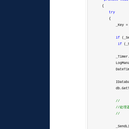
{
try
{
_Key
=
if
(_Se
if
(_S
_Timer.Sto
LogManager.L
DateTime 
IDatabase
db.GetTab
//
//
处理
//
_SendList.Add