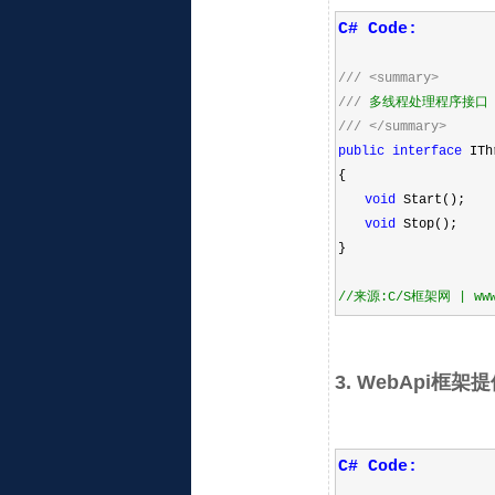
C# Code:
///
<summary>
///
多线程处理程序接口
///
</summary>
public
interface
IThr
{
void
Start();
void
Stop();
}
//
来源:C/S框架网 | www.c
3. WebApi框架
C# Code: