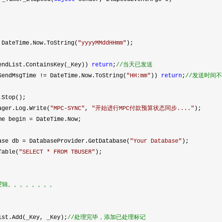
DateTime.Now.ToString(
"
yyyyMMddHHmm
"
);
ndList.ContainsKey(_Key))
return
;
//
当天已发送
endMsgTime
!=
DateTime.Now.ToString(
"
HH:mm
"
))
return
;
//
发送时间不
p();
og.Write(
"
MPC-SYNC
"
,
"
开始进行MPC付款预算状态同步....
"
);
begin
=
DateTime.Now;
 db
=
DatabaseProvider.GetDatabase(
"
Your Database
"
);
le(
"
SELECT * FROM TBUSER
"
);
逻辑。。。。。。。。
(_Key, _Key);
//
处理完毕，添加已处理标记