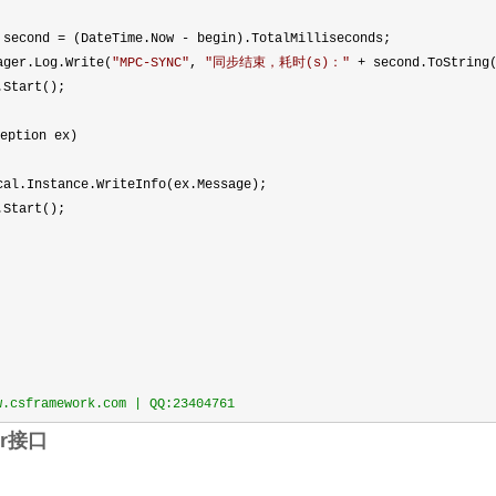
second
=
(DateTime.Now
-
begin).TotalMilliseconds;
og.Write(
"
MPC-SYNC
"
,
"
同步结束，耗时(s)：
"
+ second.ToString(
rt();
eption ex)
nce.WriteInfo(ex.Message);
rt();
sframework.com | QQ:23404761
ler接口