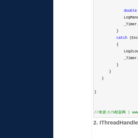
double
LogManager.L
_Timer.Sta
}
catch
(Exc
{
Log2Local.Insta
_Timer.Sta
}
}
}
}
//
来源:C/S框架网 | www.c
2. IThreadHand