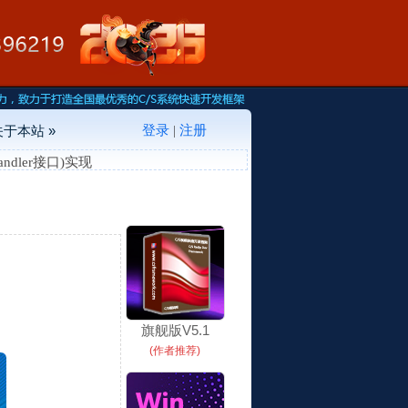
登录
注册
关于本站 »
|
andler接口)实现
旗舰版V5.1
(作者推荐)