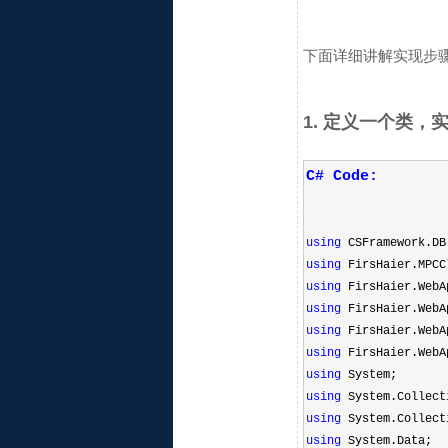
下面详细讲解实现步
1. 定义一个类，实现
C# Code:
using
CSFramework.DB
using
FirsHaier.MPCC
using
FirsHaier.WebA
using
FirsHaier.WebA
using
FirsHaier.WebA
using
FirsHaier.WebA
using
System;
using
System.Collect
using
System.Collect
using
System.Data;