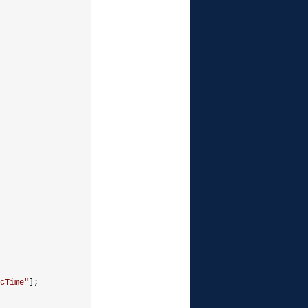
cTime
"
];