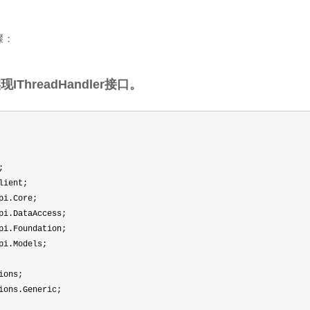
骤：
IThreadHandler接口。
;
lient;
pi.Core;
pi.DataAccess;
pi.Foundation;
pi.Models;
ions;
ions.Generic;