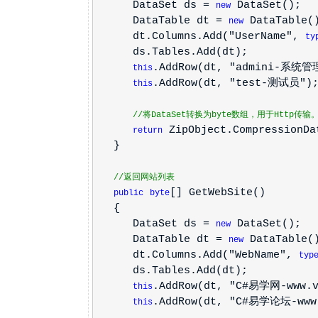
DataSet ds =
DataSet();
new
DataTable dt =
DataTable(
new
dt.Columns.Add("UserName",
ty
ds.Tables.Add(dt);
.AddRow(dt, "admini-系统管
this
.AddRow(dt, "test-测试员")
this
//将DataSet转换为byte数组，用于Http传输
ZipObject.CompressionDa
return
}
//返回网站列表
[] GetWebSite()
public
byte
{
DataSet ds =
DataSet();
new
DataTable dt =
DataTable(
new
dt.Columns.Add("WebName",
typ
ds.Tables.Add(dt);
.AddRow(dt, "C#易学网-www.v
this
.AddRow(dt, "C#易学论坛-www.
this