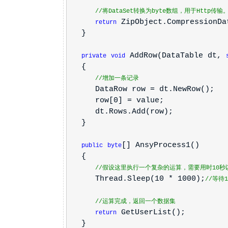
//将DataSet转换为byte数组，用于Http传输
ZipObject.CompressionDa
return
}
AddRow(DataTable dt,
private
void
{
//增加一条记录
DataRow row = dt.NewRow();
row[0] = value;
dt.Rows.Add(row);
}
[] AnsyProcess1()
public
byte
{
//假设这里执行一个复杂的运算，需要用时10秒
Thread.Sleep(10 * 1000);
//等待
//运算完成，返回一个数据集
GetUserList();
return
}