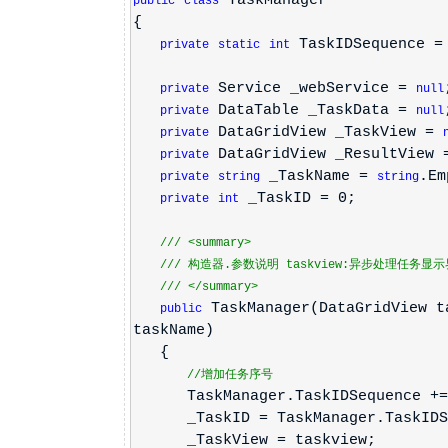
TaskManager
public
class
{
TaskIDSequence 
private
static
int
Service _webService =
private
null
DataTable _TaskData =
private
null
DataGridView _TaskView =
private
DataGridView _ResultView
private
_TaskName =
.Em
private
string
string
_TaskID = 0;
private
int
///
<summary>
///
构造器.参数说明 taskview:异步处理任务显示界
///
</summary>
TaskManager(DataGridView t
public
taskName)
{
//增加任务序号
TaskManager.TaskIDSequence +=
_TaskID = TaskManager.TaskIDSe
_TaskView = taskview;