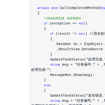
CallCompletedMethod(
private
void
b
{
//异步处理完成，且处理成功
(exception ==
)
if
null
{
(result !=
) //异步
if
null
{
DataSet ds = ZipObject.Decom
_ResultView.DataSource = d
}
UpdateTaskStatus("处理完成."
msg = "任务编号:" + _Ta
string
处理完成!";
MessageBox.Show(msg);
}
else
{
UpdateTaskStatus("发生错误."
msg = "任务编号:" + _Ta
string