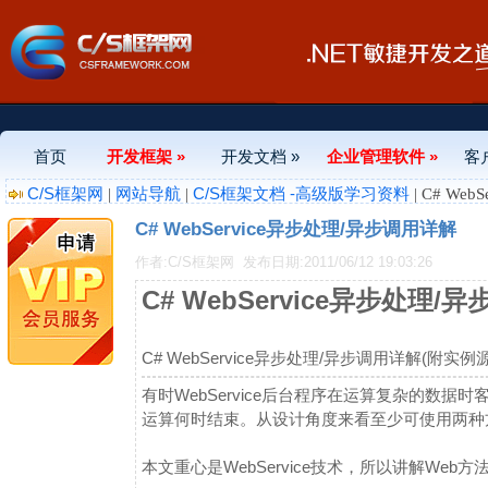
首页
开发框架 »
开发文档 »
企业管理软件 »
客
C/S框架网
网站导航
C/S框架文档 -高级版学习资料
|
|
| C# We
C# WebService异步处理/异步调用详解
作者:C/S框架网
发布日期:2011/06/12 19:03:26
C# WebService异步处理/
C# WebService异步处理/异步调用详解(附实例
有时WebService后台程序在运算复杂的数
运算何时结束。从设计角度来看至少可使用两种方法
本文重心是WebService技术，所以讲解Web方