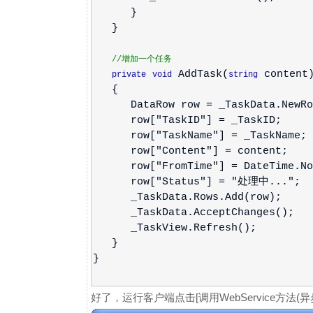
}
}
//增加一个任务
AddTask(
content
private
void
string
{
DataRow row = _TaskData.NewRo
row["TaskID"] = _TaskID;
row["TaskName"] = _TaskName;
row["Content"] = content;
row["FromTime"] = DateTime.No
row["Status"] = "处理中...";
_TaskData.Rows.Add(row);
_TaskData.AcceptChanges();
_TaskView.Refresh();
}
}
好了，运行客户端点击[调用WebService方法(异步