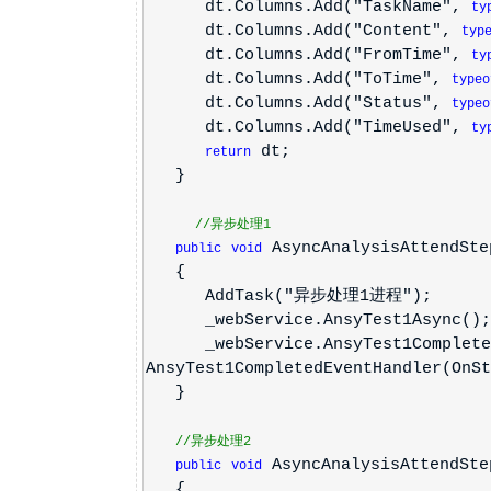
dt.Columns.Add("TaskName",
ty
dt.Columns.Add("Content",
typ
dt.Columns.Add("FromTime",
ty
dt.Columns.Add("ToTime",
typeo
dt.Columns.Add("Status",
typeo
dt.Columns.Add("TimeUsed",
ty
dt;
return
}
//异步处理1
AsyncAnalysisAttendSte
public
void
{
AddTask("异步处理1进程");
_webService.AnsyTest1Async()
_webService.AnsyTest1Complet
AnsyTest1CompletedEventHandler(OnSt
}
//异步处理2
AsyncAnalysisAttendSte
public
void
{