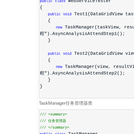
WebServiceTester
public
class
{
Test1(DataGridView tas
public
void
{
TaskManager(taskView, re
new
程").AsyncAnalysisAttendStep1();
}
Test2(DataGridView vie
public
void
{
TaskManager(view, resul
new
程").AsyncAnalysisAttendStep2();
}
}
TaskManager任务管理器类
///
<summary>
///
任务管理器
///
</summary>