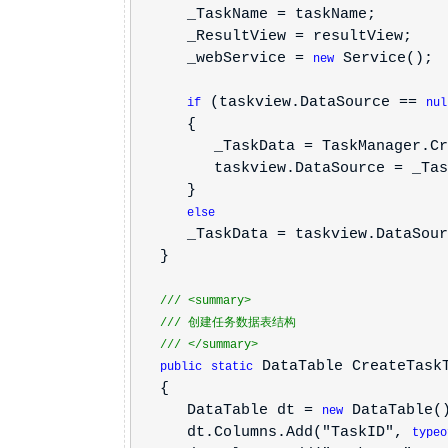
_TaskName = taskName;
_ResultView = resultView;
_webService =
Service();
new
(taskview.DataSource ==
if
nul
{
_TaskData = TaskManager.Crea
taskview.DataSource = _Task
}
else
_TaskData = taskview.DataSou
}
///
<summary>
///
创建任务数据表结构
///
</summary>
DataTable CreateTask
public
static
{
DataTable dt =
DataTable(
new
dt.Columns.Add("TaskID",
typeo