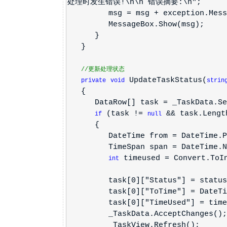
处理时发生错误!\n\n 错误摘要:\n";
msg = msg + exception.Mess
MessageBox.Show(msg);
}
}
//更新处理状态
UpdateTaskStatus(
private
void
strin
{
DataRow[] task = _TaskData.Selec
(task !=
&& task.Lengt
if
null
{
DateTime from = DateTime.Parse
TimeSpan span = DateTime.Now
timeused = Convert.ToIn
int
task[0]["Status"] = status
task[0]["ToTime"] = DateTim
task[0]["TimeUsed"] = timeuse
_TaskData.AcceptChanges();
_TaskView.Refresh();