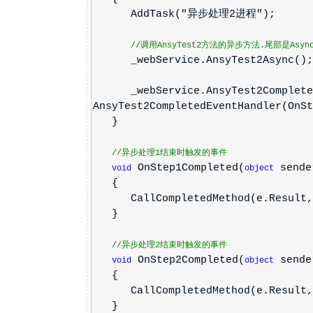
AddTask("异步处理2进程");
//调用AnsyTest2方法的异步方法.尾部是Asy
_webService.AnsyTest2Async();
_webService.AnsyTest2Complet
AnsyTest2CompletedEventHandler(OnSt
}
//异步处理1结束时触发的事件
OnStep1Completed(
sender
void
object
{
CallCompletedMethod(e.Result, 
}
//异步处理2结束时触发的事件
OnStep2Completed(
sender
void
object
{
CallCompletedMethod(e.Result, 
}