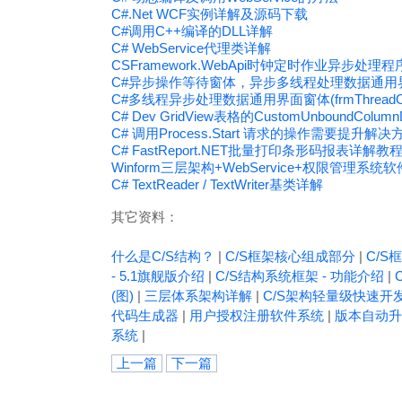
C#.Net WCF实例详解及源码下载
C#调用C++编译的DLL详解
C# WebService代理类详解
CSFramework.WebApi时钟定时作业异步处理程序(I
C#异步操作等待窗体，异步多线程处理数据通用界面（fr
C#多线程异步处理数据通用界面窗体(frmThreadOper
C# Dev GridView表格的CustomUnboundCol
C# 调用Process.Start 请求的操作需要提升解决
C# FastReport.NET批量打印条形码报表详解教
Winform三层架构+WebService+权限管理系
C# TextReader / TextWriter基类详解
其它资料：
什么是C/S结构？
|
C/S框架核心组成部分
|
C/S框
- 5.1旗舰版介绍
|
C/S结构系统框架 - 功能介绍
|
(图)
|
三层体系架构详解
|
C/S架构轻量级快速开
代码生成器
|
用户授权注册软件系统
|
版本自动升
系统
|
上一篇
下一篇