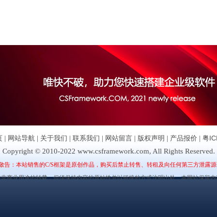
页
|
网站导航
|
关于我们
|
联系我们
|
网站留言
|
版权声明
|
产品报价
|
粤IC
Copyright © 2010-2022 www.csframework.com, All Rights Reserved.
敬告：本站销售的C/S框架是原创作品，购买后禁止转售、转租及向任何第三方泄露源
许非商业用途的转载，但须保持内容的原始性并以链接的方式注明出处，本网站保留内