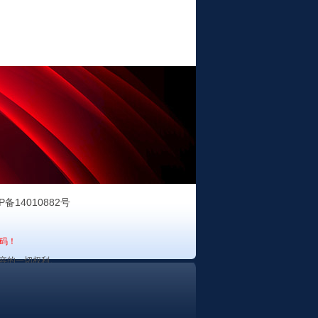
P备14010882号
码！
容的一切权利。