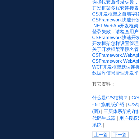
选择帐套后登录失败，
开发框架多账套连接表tb
CS开发框架之自增字段(Id
CSFramework快速
.NET WebApi开
登录失败，请检查用户名和密
CSFramework快
开发框架怎样设置管理员用
关于开发框架字段名管理功能
CSFramework.W
CSFramework 
WCF开发框架默认连接：
数据库信息管理开发平台 -
其它资料：
什么是C/S结构？
|
C
- 5.1旗舰版介绍
|
C/S
(图)
|
三层体系架构详
代码生成器
|
用户授权
系统
|
上一篇
下一篇