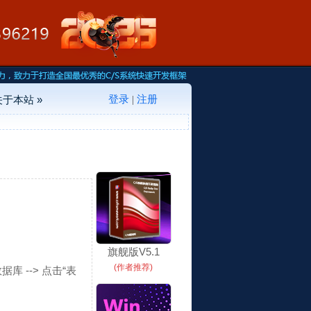
登录
注册
关于本站 »
|
。
旗舰版V5.1
(作者推荐)
数据库 --> 点击“表