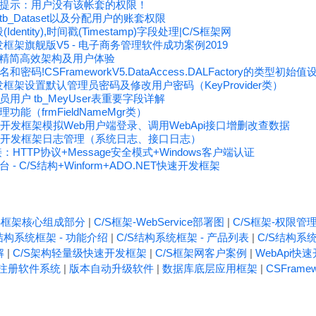
提示：用户没有该帐套的权限！
_Dataset以及分配用户的账套权限
entity),时间戳(Timestamp)字段处理|C/S框架网
开发框架旗舰版V5 - 电子商务管理软件成功案例2019
发框架精简高效架构及用户体验
码!CSFrameworkV5.DataAccess.DALFactory的类型初
速开发框架设置默认管理员密码及修改用户密码（KeyProvider类）
户 tb_MeyUser表重要字段详解
（frmFieldNameMgr类）
ebApi开发框架模拟Web用户端登录、调用WebApi接口增删改查数据
WebApi开发框架日志管理（系统日志、接口日志）
HTTP协议+Message安全模式+Windows客户端认证
 C/S结构+Winform+ADO.NET快速开发框架
/S框架核心组成部分
|
C/S框架-WebService部署图
|
C/S框架-权限管
结构系统框架 - 功能介绍
|
C/S结构系统框架 - 产品列表
|
C/S结构系统
解
|
C/S架构轻量级快速开发框架
|
C/S框架网客户案例
|
WebApi快
注册软件系统
|
版本自动升级软件
|
数据库底层应用框架
|
CSFrame