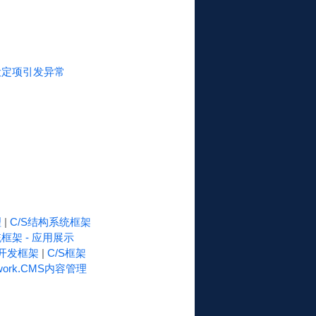
始值设定项引发异常
理
|
C/S结构系统框架
框架 - 应用展示
速开发框架
|
C/S框架
work.CMS内容管理