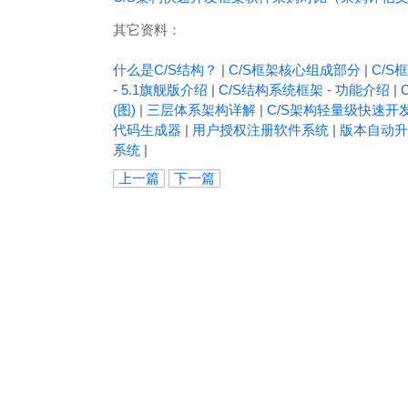
其它资料：
什么是C/S结构？
|
C/S框架核心组成部分
|
C/S框
- 5.1旗舰版介绍
|
C/S结构系统框架 - 功能介绍
|
(图)
|
三层体系架构详解
|
C/S架构轻量级快速开
代码生成器
|
用户授权注册软件系统
|
版本自动升
系统
|
上一篇
下一篇