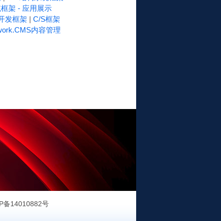
框架 - 应用展示
速开发框架
|
C/S框架
work.CMS内容管理
P备14010882号