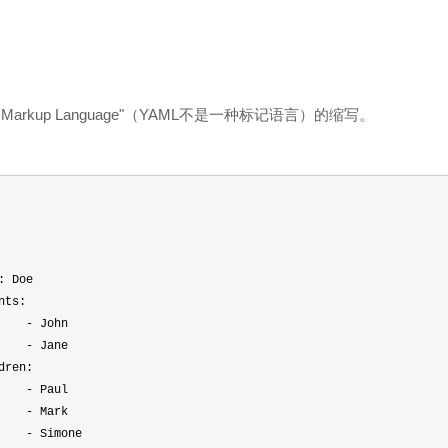
't a Markup Language"（YAML不是一种标记语言）的缩写。
: Doe
nts:
- John
- Jane
dren:
- Paul
- Mark
- Simone