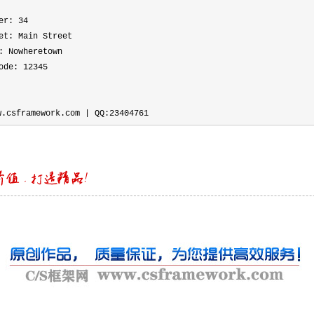
ber:
34
et: Main Street
: Nowheretown
code:
12345
csframework.com | QQ:
23404761