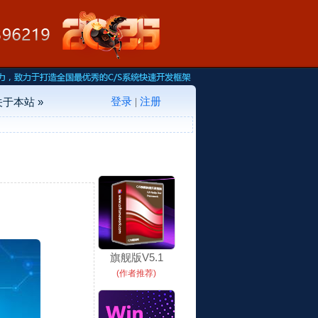
登录
注册
关于本站 »
|
旗舰版V5.1
(作者推荐)