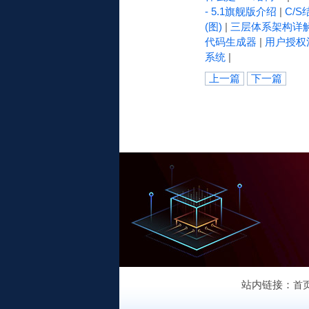
- 5.1旗舰版介绍
|
C/S
(图)
|
三层体系架构详
代码生成器
|
用户授权
系统
|
上一篇
下一篇
站内链接：
首