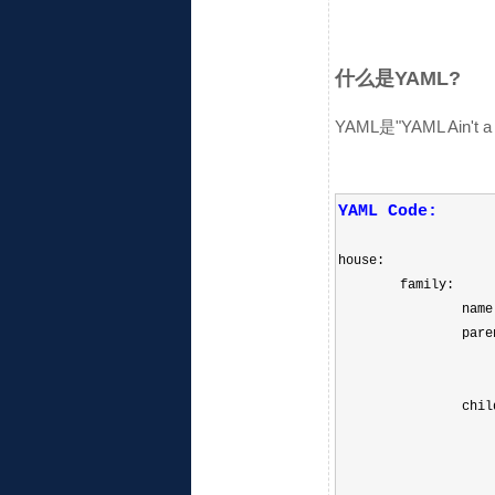
什么是YAML?
YAML是"YAML Ain
YAML Code:
house:
family:
name
pare
chil