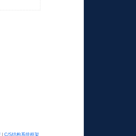
理
|
C/S结构系统框架