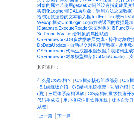
对象的属性若使用get;set;访问器没有指定成
实例化Loginer和DAL层对象，调用方法返回数据
给绑定数据源的文本输入框TextEdit.Text或Ed
WebApi框架CmdLogin.Login方法返回的数据是
IDatabase.ExecuteReader返回对象列表Fu
SetPropertyValue 给对象的属性赋值
CSFramework.DB多数据底层类库 - 操作对象数据
DbDataUpdate - 自动提交对象模型数据 - 常
CSFramework代码生成器根据数据库表结构生
CSFramework对象模型框架(DbDataUpdate)，
其它资料：
什么是C/S结构？
|
C/S框架核心组成部分
|
C/S框
- 5.1旗舰版介绍
|
C/S结构系统框架 - 功能介绍
|
(图)
|
三层体系架构详解
|
C/S架构轻量级快速开
代码生成器
|
用户授权注册软件系统
|
版本自动升
系统
|
上一篇
下一篇