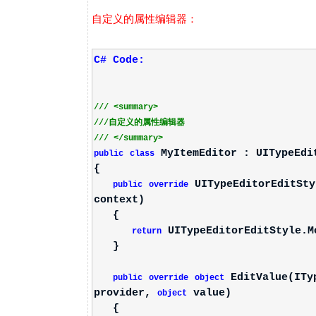
自定义的属性编辑器：
C# Code:
///
<summary>
///
自定义的属性编辑器
///
</summary>
MyItemEditor : UITypeEdi
public
class
{
UITypeEditorEditSty
public
override
context)
{
UITypeEditorEditStyle.M
return
}
EditValue(ITyp
public
override
object
provider,
value)
object
{