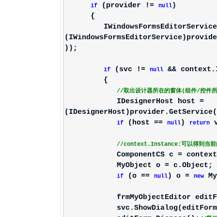
(provider !=
)
if
null
{
IWindowsFormsEditorService 
(IWindowsFormsEditorService)provide
));
(svc !=
&& context.
if
null
{
//取出设计器所在的窗体(组件/控件
IDesignerHost host =
(IDesignerHost)provider.GetService(
(host ==
)
v
if
null
return
//context.Instance:可以得到当
ComponentCS c = context.
MyObject o = c.Object;
(o ==
) o =
My
if
null
new
frmMyObjectEditor editF
svc.ShowDialog(editForm