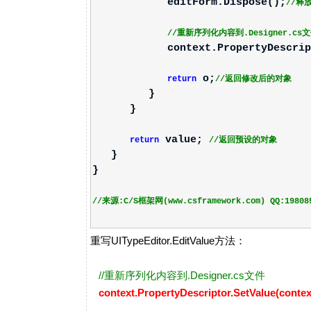
editForm.Dispose();
//释
//重新序列化内容到.Designer.cs
context.PropertyDescriptor.Se
o;
return
//返回修改后的对象
}
}
value;
return
//返回预设的对象
}
}
//来源:C/S框架网(www.csframework.com) QQ:19808
重写UITypeEditor.EditValue方法：
//重新序列化内容到.Designer.cs文件
context.PropertyDescriptor.SetValue(context