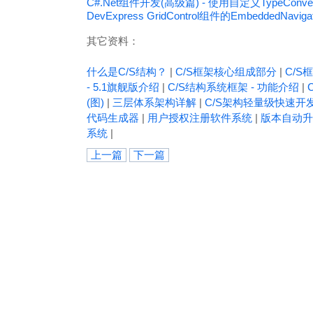
C#.Net组件开发(高级篇) - 使用自定义TypeCon
DevExpress GridControl组件的EmbeddedN
其它资料：
什么是C/S结构？
|
C/S框架核心组成部分
|
C/S框
- 5.1旗舰版介绍
|
C/S结构系统框架 - 功能介绍
|
(图)
|
三层体系架构详解
|
C/S架构轻量级快速开
代码生成器
|
用户授权注册软件系统
|
版本自动升
系统
|
上一篇
下一篇