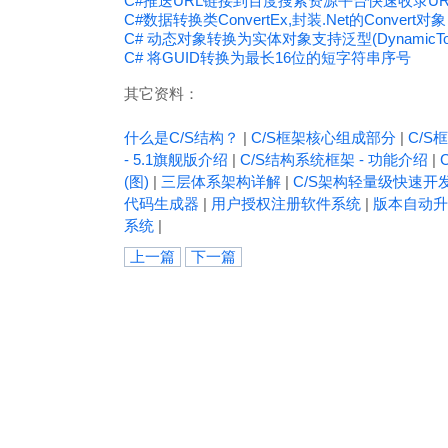
C#推送URL链接到百度搜索资源平台快速收录UR
C#数据转换类ConvertEx,封装.Net的Convert对象
C# 动态对象转换为实体对象支持泛型(DynamicToEn
C# 将GUID转换为最长16位的短字符串序号
其它资料：
什么是C/S结构？
|
C/S框架核心组成部分
|
C/S框
- 5.1旗舰版介绍
|
C/S结构系统框架 - 功能介绍
|
(图)
|
三层体系架构详解
|
C/S架构轻量级快速开
代码生成器
|
用户授权注册软件系统
|
版本自动升
系统
|
上一篇
下一篇