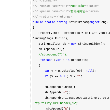
///
</summary>
///
<param name="obj">
Model对象
</param>
///
<param name="url">
前部分网址
</param>
///
<returns></returns>
public
static
string
GetUriParam(
object
obj,
{
PropertyInfo[] propertis
=
obj.GetType().
BindingFlags.Public);
StringBuilder sb
=
new
StringBuilder();
sb.Append(url);
//
sb.Append("?");
foreach
(
var
p
in
propertis)
{
var
v
=
p.GetValue(obj,
null
);
if
(v
==
null
) v
=
""
;
sb.Append(p.Name);
sb.Append(
"
=
"
);
sb.Append(Uri.EscapeDataString(v.ToStri
HttpUtility.UrlEncode是小写
sb.Append(
"
&
"
);