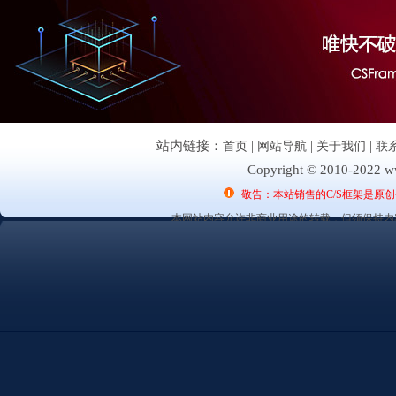
站内链接：
首页
|
网站导航
|
关于我们
|
联
Copyright © 2010-2022 ww
敬告：本站销售的C/S框架是原
本网站内容允许非商业用途的转载，但须保持内