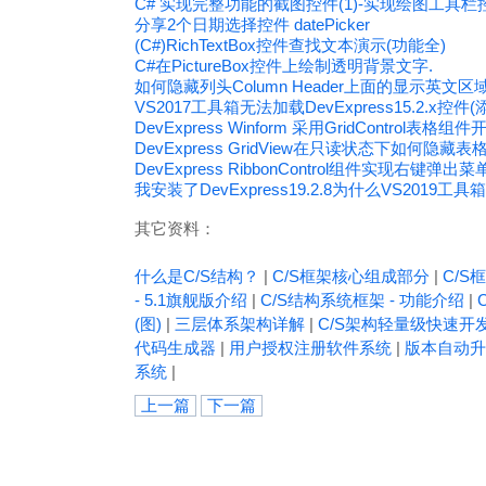
C# 实现完整功能的截图控件(1)-实现绘图工具栏
分享2个日期选择控件 datePicker
(C#)RichTextBox控件查找文本演示(功能全)
C#在PictureBox控件上绘制透明背景文字.
如何隐藏列头Column Header上面的显示英文区
VS2017工具箱无法加载DevExpress15.2.x控
DevExpress Winform 采用GridControl
DevExpress GridView在只读状态下如何隐藏表格的按
DevExpress RibbonControl组件实现右键弹出菜单
我安装了DevExpress19.2.8为什么VS2019工
其它资料：
什么是C/S结构？
|
C/S框架核心组成部分
|
C/S框
- 5.1旗舰版介绍
|
C/S结构系统框架 - 功能介绍
|
(图)
|
三层体系架构详解
|
C/S架构轻量级快速开
代码生成器
|
用户授权注册软件系统
|
版本自动升
系统
|
上一篇
下一篇