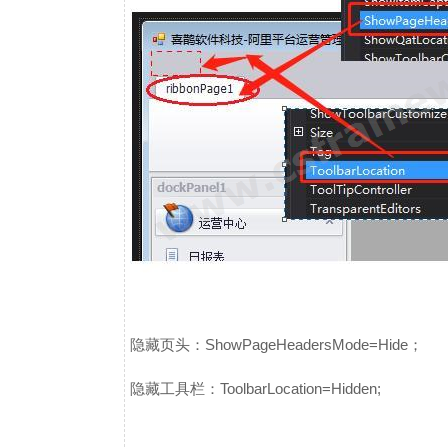
隐藏页头：ShowPageHeadersMode=Hide；
隐藏工具栏：ToolbarLocation=Hidden;