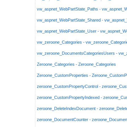
vw_aspnet_WebPartState_Paths - vw_aspnet_W
vw_aspnet_WebPartState_Shared - vw_aspnet
vw_aspnet_WebPartState_User - vw_aspnet_W
vw_zeroone_Categories - vw_zeroone_Categori
vw_zeroone_DocumentsCategoriesUsers - vw_
Zeroone_Categories - Zeroone_Categories
Zeroone_CustomProperties - Zeroone_CustomPr
zeroone_CustomPropertyControl - zeroone_Cus
zeroone_CustomPropertyIndexed - zeroone_Cu
zeroone_DeleteIndexDocument - zeroone_Dele
zeroone_DocumentCounter - zeroone_Documen