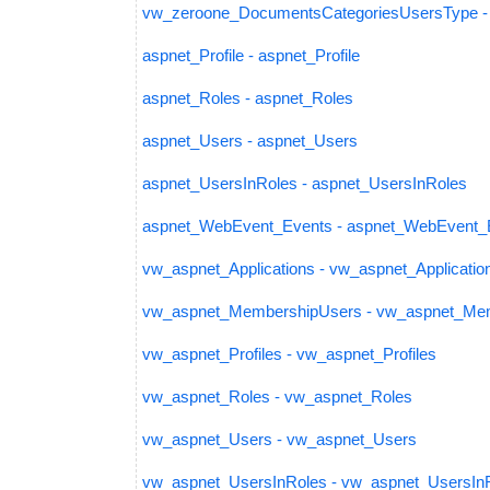
vw_zeroone_DocumentsCategoriesUsersType -
aspnet_Profile - aspnet_Profile
aspnet_Roles - aspnet_Roles
aspnet_Users - aspnet_Users
aspnet_UsersInRoles - aspnet_UsersInRoles
aspnet_WebEvent_Events - aspnet_WebEvent_
vw_aspnet_Applications - vw_aspnet_Applicatio
vw_aspnet_MembershipUsers - vw_aspnet_Me
vw_aspnet_Profiles - vw_aspnet_Profiles
vw_aspnet_Roles - vw_aspnet_Roles
vw_aspnet_Users - vw_aspnet_Users
vw_aspnet_UsersInRoles - vw_aspnet_UsersIn