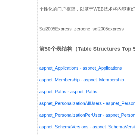
个性化的门户框架，以基于WEB技术将内容更好地
Sql2005Express_zeroone_sql2005express
前50个表结构（Table Structures Top
aspnet_Applications - aspnet_Applications
aspnet_Membership - aspnet_Membership
aspnet_Paths - aspnet_Paths
aspnet_PersonalizationAllUsers - aspnet_Person
aspnet_PersonalizationPerUser - aspnet_Person
aspnet_SchemaVersions - aspnet_SchemaVers