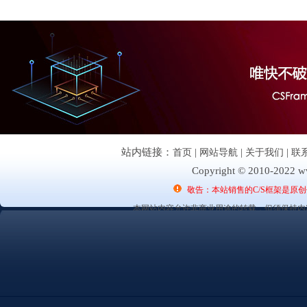
站内链接：
首页
|
网站导航
|
关于我们
|
联
Copyright © 2010-2022 ww
敬告：本站销售的C/S框架是原
本网站内容允许非商业用途的转载，但须保持内