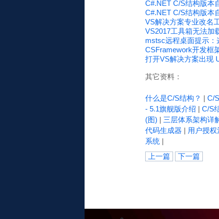
C#.NET C/S结构
C#.NET C/S结构
VS解决方案专业改名工具 CS
VS2017工具箱无法加载D
mstsc远程桌面提示：
CSFramework开发框架
打开VS解决方案出现 Unkn
其它资料：
什么是C/S结构？
|
C
- 5.1旗舰版介绍
|
C/S
(图)
|
三层体系架构详
代码生成器
|
用户授权
系统
|
上一篇
下一篇