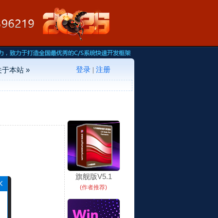
登录
注册
关于本站 »
|
旗舰版V5.1
(作者推荐)