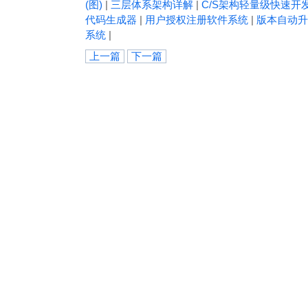
(图)
|
三层体系架构详解
|
C/S架构轻量级快速开
代码生成器
|
用户授权注册软件系统
|
版本自动升
系统
|
上一篇
下一篇