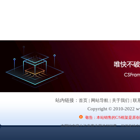
站内链接：
首页
|
网站导航
|
关于我们
|
联
Copyright © 2010-2022 ww
敬告：本站销售的C/S框架是原
本网站内容允许非商业用途的转载，但须保持内