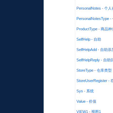
PersonalNotes - 个
PersonalNotesTyp
ProductType - 商品
SelfHelp - 自助
SelfHelpAdd - 自助添
SelfHelpReply - 自
StoreType - 仓库类型
StoreUserRegiste
Sys - 系统
Value - 价值
VIEW1 - 视图1