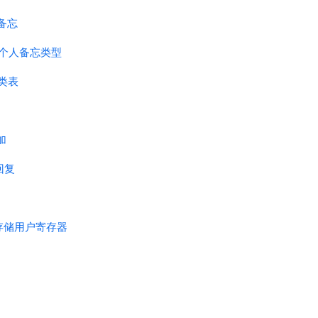
人备忘
e - 个人备忘类型
种类表
加
助回复
r - 存储用户寄存器