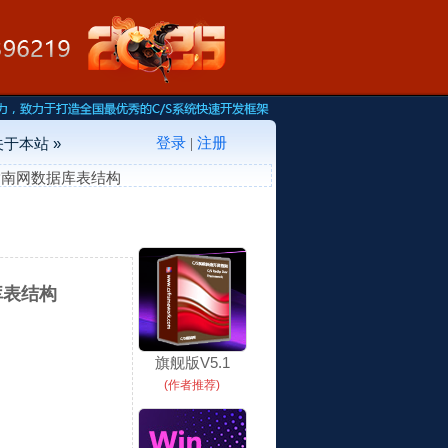
登录
注册
关于本站 »
|
活指南网数据库表结构
库表结构
旗舰版V5.1
(作者推荐)