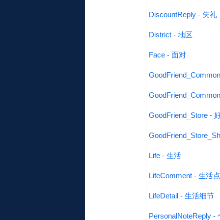
DiscountReply - 失礼
District - 地区
Face - 面对
GoodFriend_Comm
GoodFriend_Commo
GoodFriend_Store
GoodFriend_Store
Life - 生活
LifeComment - 生活
LifeDetail - 生活细节
PersonalNoteRepl